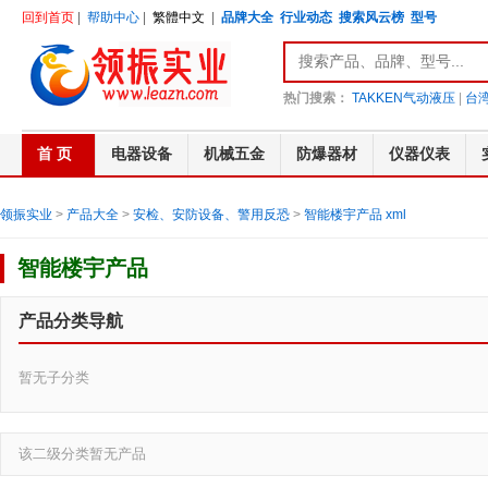
回到首页
|
帮助中心
|
繁體中文
|
品牌大全
行业动态
搜索风云榜
型号
热门搜索：
TAKKEN气动液压
|
台湾
首 页
电器设备
机械五金
防爆器材
仪器仪表
领振实业
>
产品大全
>
安检、安防设备、警用反恐
>
智能楼宇产品
xml
智能楼宇产品
产品分类导航
暂无子分类
该二级分类暂无产品