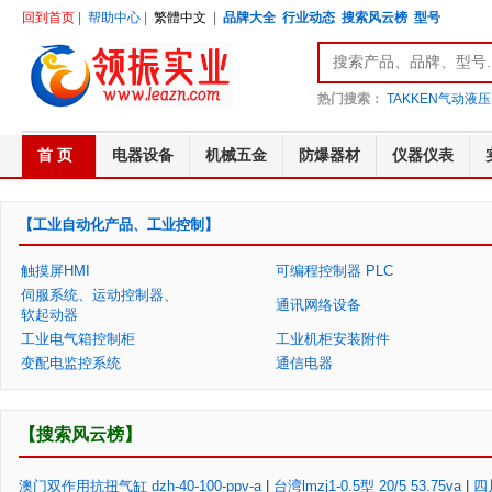
回到首页
|
帮助中心
|
繁體中文
|
品牌大全
行业动态
搜索风云榜
型号
热门搜索：
TAKKEN气动液压
首 页
电器设备
机械五金
防爆器材
仪器仪表
【工业自动化产品、工业控制】
触摸屏HMI
可编程控制器 PLC
伺服系统、运动控制器、
通讯网络设备
软起动器
工业电气箱控制柜
工业机柜安装附件
变配电监控系统
通信电器
【搜索风云榜】
澳门双作用抗扭气缸 dzh-40-100-ppv-a
|
台湾lmzj1-0.5型 20/5 53.75va
|
四川