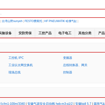
|
台湾山野sunyeh
|
FESTO费斯托
|
HF PNEUMATIK 哈佛气缸
|
实验设备
安防劳保
工控产品
电子电工
其他分类
产品
工控机 IPC
变频器
工业以太网交换机
总线转换器、网关
现场总线
控制器
cfm1-100m/3340
|
安徽气源安全启动阀 heb-m3-g1/2
|
安徽bjdl 5.7
|
圆形气缸d