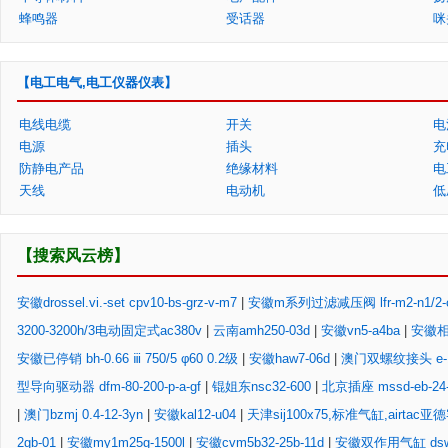
蜂鸣器
受话器
咪
【电工电气,电工仪器仪表】
电线电缆
开关
电
电源
插头
充
防静电产品
绝缘材料
电
天线
电动机
低
【搜索风云榜】
安徽drossel.vi.-set cpv10-bs-grz-v-m7
|
安徽m系列过滤减压阀 lfr-m2-n1/2-c
3200-3200h/3电动固定式ac380v
|
云南amh250-03d
|
安徽vn5-a4ba
|
安徽相片
安徽已停销 bh-0.66 ⅲ 750/5 φ60 0.2级
|
安徽haw7-06d
|
澳门双螺纹接头 e-1/
型导向驱动器 dfm-80-200-p-a-gf
|
锟姐东nsc32-600
|
北京插座 mssd-eb-24-l
|
澳门bzmj 0.4-12-3yn
|
安徽kal12-u04
|
天津sij100x75,标准气缸,airtac亚
2gb-01
|
安徽my1m25g-1500l
|
安徽cvm5b32-25b-11d
|
安徽双作用气缸 dsw-40