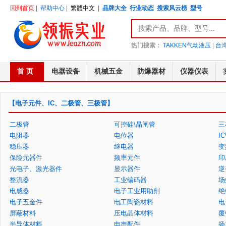
回到首页
|
帮助中心
|
繁體中文
|
品牌大全
行业动态
搜索风云榜
型号
热门搜索：
TAKKEN气动液压
|
台湾
首 页
电器设备
机械五金
防爆器材
仪器仪表
【电子元件、IC、二极管、三极管】
二极管
可控硅\晶闸管
三
电阻器
电位器
I
稳压器
继电器
变
保险元器件
频率元件
印
光电子、激光器件
显示器件
逆
整流器
工业编码器
场
电感器
电子工业用助剂
绝
电子五金件
电工陶瓷材料
电
屏蔽材料
压电晶体材料
覆
半导体材料
电声配件
扬