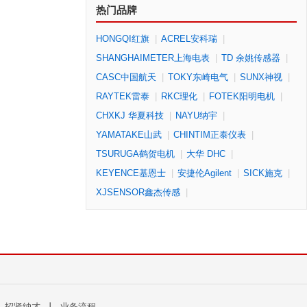
热门品牌
HONGQI红旗
|
ACREL安科瑞
|
SHANGHAIMETER上海电表
|
TD 余姚传感器
|
CASC中国航天
|
TOKY东崎电气
|
SUNX神视
|
RAYTEK雷泰
|
RKC理化
|
FOTEK阳明电机
|
CHXKJ 华夏科技
|
NAYU纳宇
|
YAMATAKE山武
|
CHINTIM正泰仪表
|
TSURUGA鹤贺电机
|
大华 DHC
|
KEYENCE基恩士
|
安捷伦Agilent
|
SICK施克
|
XJSENSOR鑫杰传感
|
丨
招贤纳才
丨
业务流程