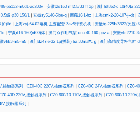
f9-p5132-m0d1-ac200v
|
安徽t2s160 mf2.5/33 ff 3p
|
澳门dt862-c 10(40)a 22
0.5级 φ30 150/1
|
安徽sy5140-5lou-q
|
西藏16l1-hz
|
上海cmk2-20-107-j-kit
|
保护)#d
|
上海zyj-64-02电机 主要配套 3av5弹簧机构
|
安徽tg-225b/3322(欠压+
1c
|
宁夏rt16-160(nt00)体
|
澳门双作用气缸 dnu-40-160-ppv-a
|
安徽vfs2210-3
徽vhk3-m5-m5
|
澳门dz47le-32 1p(拼装) 6a 30ma#c g
|
澳门高精度导杆气缸 dfp-3
10V,接触器系列
|
CZ0-40C 220V,接触器系列
|
CZ0-40C 24V,接触器系列
|
CZ0-40
CZ0-40D 220V,接触器系列
|
CZ0-600/10 110V,接触器系列
|
CZ0-600/10 22
0 48V,接触器系列
|