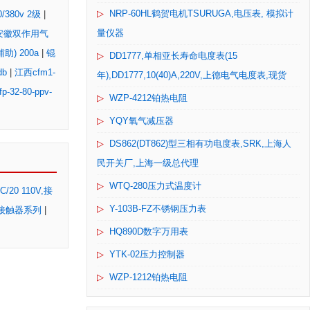
▷
NRP-60HL鹤贺电机TSURUGA,电压表, 模拟计
0/380v 2级
|
量仪器
安徽双作用气
辅助) 200a
|
锟
▷
DD1777,单相亚长寿命电度表(15
db
|
江西cfm1-
年),DD1777,10(40)A,220V,上德电气电度表,现货
2-80-ppv-
▷
WZP-4212铂热电阻
▷
YQY氧气减压器
▷
DS862(DT862)型三相有功电度表,SRK,上海人
民开关厂,上海一级总代理
▷
WTQ-280压力式温度计
C/20 110V,接
▷
Y-103B-FZ不锈钢压力表
0V,接触器系列
|
▷
HQ890D数字万用表
▷
YTK-02压力控制器
▷
WZP-1212铂热电阻