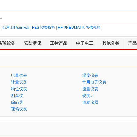
|
台湾山野sunyeh
|
FESTO费斯托
|
HF PNEUMATIK 哈佛气缸
|
实验设备
安防劳保
工控产品
电子电工
其他分类
产品
电量仪表
湿度仪表
计量仪器
常用电子仪表
物位仪表
流量仪表
测厚仪
硬度计
编码器
辅助仪器
现场仪表