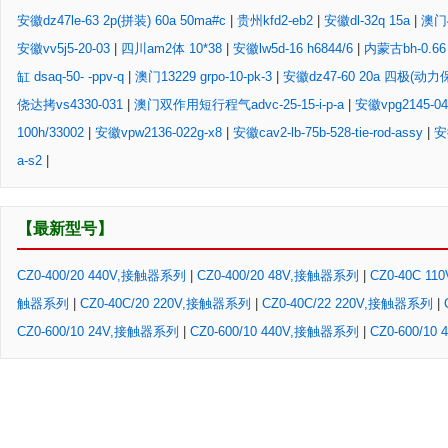
安徽dz47le-63 2p(拼装) 60a 50ma#c
|
贵州kfd2-eb2
|
安徽dl-32q 15a
|
澳门4
安徽vv5j5-20-03
|
四川am2体 10*38
|
安徽lw5d-16 h6844/6
|
内蒙古bh-0.66 
缸 dsaq-50- -ppv-q
|
澳门13229 grpo-10-pk-3
|
安徽dz47-60 20a 四极(动力
侥达拷vs4330-031
|
澳门双作用短行程气advc-25-15-i-p-a
|
安徽vpg2145-04
100h/33002
|
安徽vpw2136-022g-x8
|
安徽cav2-lb-75b-528-tie-rod-assy
|
安
a-s2
|
【最新型号】
CZ0-400/20 440V,接触器系列
|
CZ0-400/20 48V,接触器系列
|
CZ0-40C 1
触器系列
|
CZ0-40C/20 220V,接触器系列
|
CZ0-40C/22 220V,接触器系列
|
CZ0-600/10 24V,接触器系列
|
CZ0-600/10 440V,接触器系列
|
CZ0-600/1