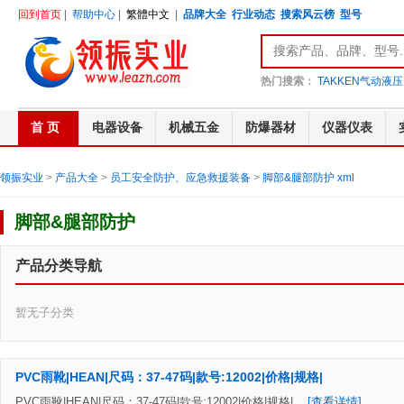
回到首页
|
帮助中心
|
繁體中文
|
品牌大全
行业动态
搜索风云榜
型号
热门搜索：
TAKKEN气动液压
首 页
电器设备
机械五金
防爆器材
仪器仪表
领振实业
>
产品大全
>
员工安全防护、应急救援装备
>
脚部&腿部防护
xml
脚部&腿部防护
产品分类导航
暂无子分类
PVC雨靴|HEAN|尺码：37-47码|款号:12002|价格|规格|
PVC雨靴|HEAN|尺码：37-47码|款号:12002|价格|规格|...
[查看详情]