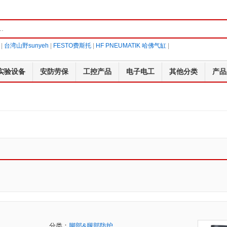
|
台湾山野sunyeh
|
FESTO费斯托
|
HF PNEUMATIK 哈佛气缸
|
实验设备
安防劳保
工控产品
电子电工
其他分类
产品
分类：
脚部&腿部防护