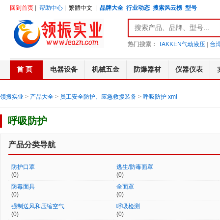
回到首页
|
帮助中心
|
繁體中文
|
品牌大全
行业动态
搜索风云榜
型号
热门搜索：
TAKKEN气动液压
|
台湾
首 页
电器设备
机械五金
防爆器材
仪器仪表
领振实业
>
产品大全
>
员工安全防护、应急救援装备
>
呼吸防护
xml
呼吸防护
产品分类导航
防护口罩
逃生/防毒面罩
(0)
(0)
防毒面具
全面罩
(0)
(0)
强制送风和压缩空气
呼吸检测
(0)
(0)