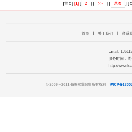
[首页]
[1]
[
2
] [
>>
] [
尾页
] 
首页
丨
关于我们
丨
联系
Email: 1361
服务时间：周一至
http://www.l
© 2009～2011 领振实业保留所有权利
沪ICP备1300