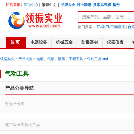
回到首页
|
帮助中心
|
繁體中文
|
品牌大全
行业动态
搜索风云榜
型号
热门搜索：
TAKKEN气动液压
|
台湾
首 页
电器设备
机械五金
防爆器材
仪器仪表
领振实业
>
产品大全
>
电动、气动、液压、工程工具
>
气动工具
xml
气动工具
产品分类导航
暂无子分类
该二级分类暂无产品