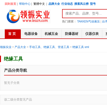
回到首页
|
帮助中心
|
繁體中文
|
品牌大全
行业动态
搜索风云榜
型号
热门搜索：
TAKKEN气动液压
|
台湾
首 页
电器设备
机械五金
防爆器材
仪器仪表
领振实业
>
产品大全
>
手动工具、绝缘工具、管道工具
>
绝缘工具
xml
绝缘工具
产品分类导航
暂无子分类
该二级分类暂无产品