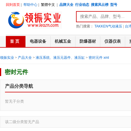
回到首页
|
帮助中心
|
繁體中文
|
品牌大全
行业动态
搜索风云榜
型号
热门搜索：
TAKKEN气动液压
|
台湾
首 页
电器设备
机械五金
防爆器材
仪器仪表
领振实业
>
产品大全
>
液压系统、液压元器件、液压缸
>
密封元件
xml
密封元件
产品分类导航
暂无子分类
该二级分类暂无产品