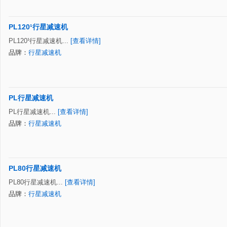
PL120¹行星减速机
PL120¹行星减速机...
[查看详情]
品牌：
行星减速机
PL行星减速机
PL行星减速机...
[查看详情]
品牌：
行星减速机
PL80行星减速机
PL80行星减速机...
[查看详情]
品牌：
行星减速机