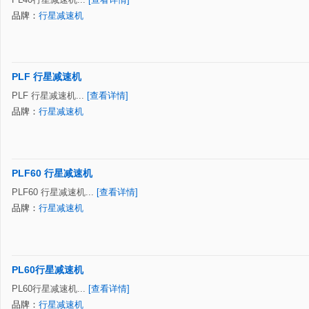
品牌：
行星减速机
PLF 行星减速机
PLF 行星减速机...
[查看详情]
品牌：
行星减速机
PLF60 行星减速机
PLF60 行星减速机...
[查看详情]
品牌：
行星减速机
PL60行星减速机
PL60行星减速机...
[查看详情]
品牌：
行星减速机