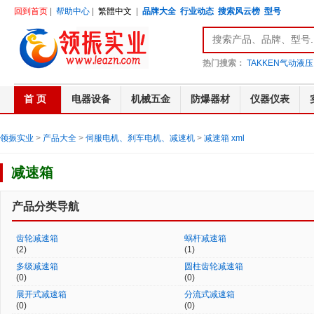
回到首页
|
帮助中心
|
繁體中文
|
品牌大全
行业动态
搜索风云榜
型号
热门搜索：
TAKKEN气动液压
首 页
电器设备
机械五金
防爆器材
仪器仪表
领振实业
>
产品大全
>
伺服电机、刹车电机、减速机
>
减速箱
xml
减速箱
产品分类导航
齿轮减速箱
蜗杆减速箱
(2)
(1)
多级减速箱
圆柱齿轮减速箱
(0)
(0)
展开式减速箱
分流式减速箱
(0)
(0)