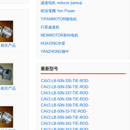
减速电机 reducer jiansuji
研深電機 Yen Power
YIFANMOTOR微电机
行星减速机
NEWMOTOR新特电机
HUAXING华星
多相关产品
YANZHONG堰中
最新型号
CAV2-LB-50N-335-TIE-ROD-
CAV2-LB-50N-336-TIE-ROD-
多相关产品
ASSY
CAV2-LB-50N-337-TIE-ROD-
ASSY
CAV2-LB-50N-338-TIE-ROD-
ASSY
CAV2-LB-50N-339-TIE-ROD-
ASSY
CAV2-LB-50N-33-TIE-ROD-
ASSY
CAV2-LB-50N-340-TIE-ROD-
ASSY
CAV2-LB-50N-341-TIE-ROD-
ASSY
CAV2-LB-50N-342-TIE-ROD-