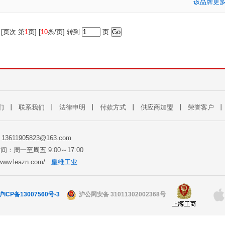
该品牌更
[页次 第
1
页] [
10
条/页] 转到
页
们
丨
联系我们
丨
法律申明
丨
付款方式
丨
供应商加盟
丨
荣誉客户
: 13611905823@163.com
间：周一至周五 9:00～17:00
//www.leazn.com/
皇维工业
沪ICP备13007560号-3
沪公网安备 31011302002368号