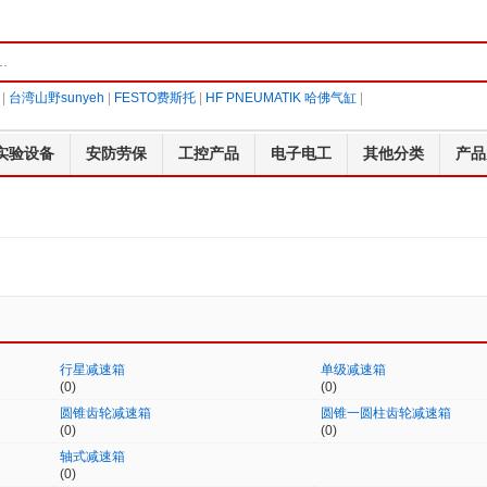
|
台湾山野sunyeh
|
FESTO费斯托
|
HF PNEUMATIK 哈佛气缸
|
实验设备
安防劳保
工控产品
电子电工
其他分类
产品
行星减速箱
单级减速箱
(0)
(0)
圆锥齿轮减速箱
圆锥一圆柱齿轮减速箱
(0)
(0)
轴式减速箱
(0)