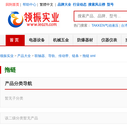
回到首页
|
帮助中心
|
繁體中文
|
品牌大全
行业动态
搜索风云榜
型号
热门搜索：
TAKKEN气动液压
|
台湾
首 页
电器设备
机械五金
防爆器材
仪器仪表
领振实业
>
产品大全
>
联轴器、导轨、传动带、链条
>
拖链
xml
拖链
产品分类导航
暂无子分类
该二级分类暂无产品