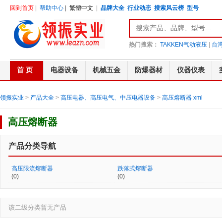
回到首页
|
帮助中心
|
繁體中文
|
品牌大全
行业动态
搜索风云榜
型号
热门搜索：
TAKKEN气动液压
|
台湾
首 页
电器设备
机械五金
防爆器材
仪器仪表
领振实业
>
产品大全
>
高压电器、高压电气、中压电器设备
>
高压熔断器
xml
高压熔断器
产品分类导航
高压限流熔断器
跌落式熔断器
(0)
(0)
该二级分类暂无产品