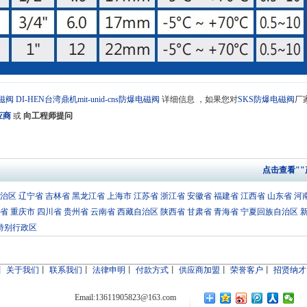
磁阀
DI-HEN台湾鼎机mit-unid-cns防爆电磁阀
详细信息 ，如果您对
SKS防爆电磁阀
厂
应商
或
向工程师提问
点击查看"
治区
辽宁省
吉林省
黑龙江省
上海市
江苏省
浙江省
安徽省
福建省
江西省
山东省
河
省
重庆市
四川省
贵州省
云南省
西藏自治区
陕西省
甘肃省
青海省
宁夏回族自治区
特别行政区
丨
关于我们
丨
联系我们
丨
法律申明
丨
付款方式
丨
供应商加盟
丨
荣誉客户
丨
招贤纳才
Email:13611905823@163.com