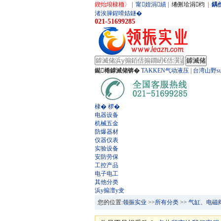
鍥炲埌棣栭〉
|
甯姪涓績
|
绻侀珨涓枃
|
鍝
渚涘簲鍟嗗姞鐩�
021-51699285
鐑棬鎼滅储锛�
TAKKEN气动液压
|
台湾山野su
棣� 椤�
电器设备
机械五金
防爆器材
仪器仪表
实验设备
安防劳保
工控产品
电子电工
其他分类
浜у搧澶у叏
您的位置:
领振实业
>>
所有分类
>>
气缸、电磁