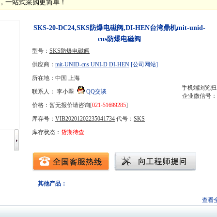
，一站式采购
更简单！
SKS-20-DC24,SKS防爆电磁阀,DI-HEN台湾鼎机mit-unid-
cns防爆电磁阀
型号：
SKS防爆电磁阀
供应商：
mit-UNID-cns UNI-D DI-HEN
[公司网站]
所在地：中国 上海
手机端浏览扫
联系人： 李小翠
QQ交谈
企业微信号：
价格：暂无报价请咨询[
021-51699285
]
库存号：
VIB20201202235041734
代号：
SKS
库存状态：
货期待查
其他
产品：
查看全