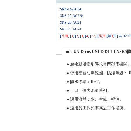
SKS-15-DC24
SKS-25-AC220
SKS-20-AC24
SKS-25-AC24
[
首页
] [
1
] [
2
] [
3
] [
4
] [
>>
] [
尾页
][第
1
页] 共1667页
mit-UNID-cns UNI-D DI-HE
● 屬複動活塞引導式常閉型電磁閥
● 使用德國防爆線圈，防爆等級： II2 G E
● 防水等級：IP67。
● 二口二位大流量系列。
● 適用流體：水、空氣、輕油。
● 適用於工作頻率高之工作場所。