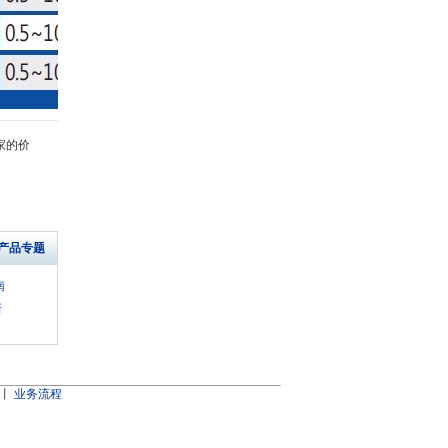
家的价
"产品专题
南
新
丨
业务流程