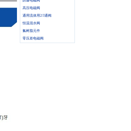
防爆电磁阀
高压电磁阀
通用流体用2/3通阀
恒温混水阀
氟树脂元件
零压差电磁阀