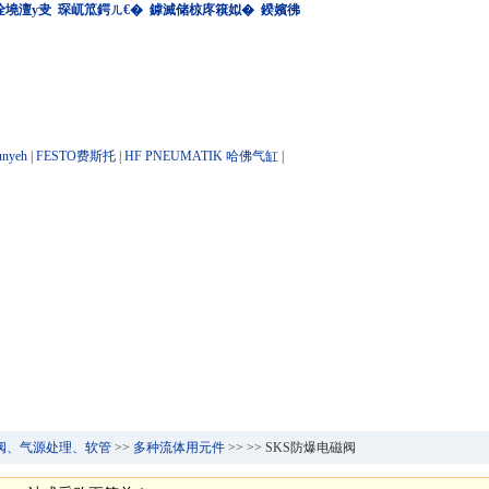
佺墝澶у叏
琛屼笟鍔ㄦ€�
鎼滅储椋庝簯姒�
鍨嬪彿
nyeh
|
FESTO费斯托
|
HF PNEUMATIK 哈佛气缸
|
阀、气源处理、软管
>>
多种流体用元件
>>
>> SKS防爆电磁阀