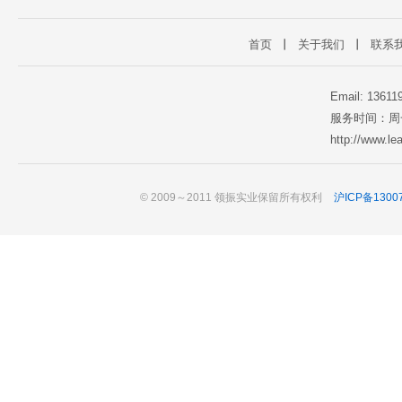
首页
丨
关于我们
丨
联系
Email: 1361
服务时间：周一至
http://www.l
© 2009～2011 领振实业保留所有权利
沪ICP备1300