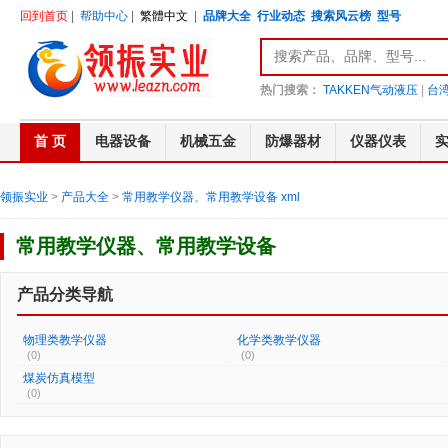
回到首页
|
帮助中心
|
繁體中文
|
品牌大全
行业动态
搜索风云榜
型号
热门搜索：
TAKKEN气动液压
|
台湾
首 页
电器设备
机械五金
防爆器材
仪器仪表
领振实业
>
产品大全
>
常用教学仪器、常用教学设备
xml
常用教学仪器、常用教学设备
产品分类导航
物理类教学仪器
化学类教学仪器
(0)
(0)
煤炭仿真模型
(0)