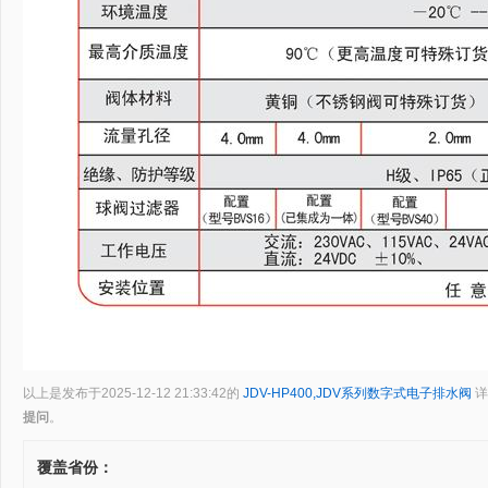
以上是发布于2025-12-12 21:33:42的
JDV-HP400,JDV系列数字式电子排水阀
详
提问
。
覆盖省份：