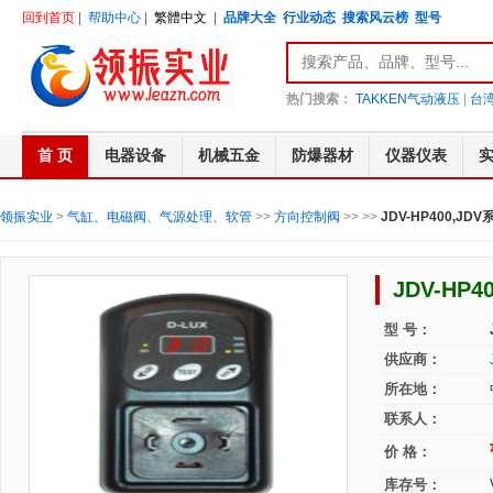
回到首页
|
帮助中心
|
繁體中文
|
品牌大全
行业动态
搜索风云榜
型号
热门搜索：
TAKKEN气动液压
|
台湾
首 页
电器设备
机械五金
防爆器材
仪器仪表
领振实业
>
气缸、电磁阀、气源处理、软管
>>
方向控制阀
>>
>>
JDV-HP400,J
JDV-HP
型 号：
供应商：
所在地：
联系人：
价 格：
库存号：