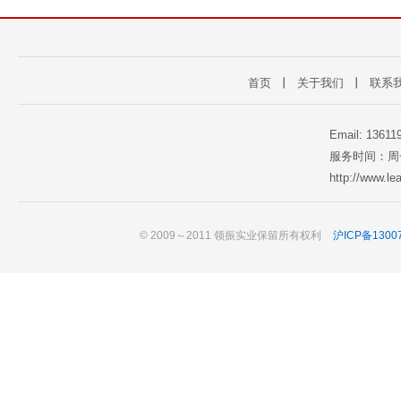
首页
丨
关于我们
丨
联系
Email: 1361
服务时间：周一至
http://www.l
© 2009～2011 领振实业保留所有权利
沪ICP备1300