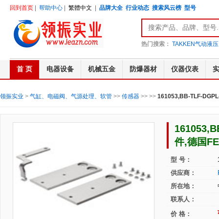
回到首页
|
帮助中心
|
繁體中文
|
品牌大全
行业动态
搜索风云榜
型号
热门搜索：
TAKKEN气动液压
首 页
电器设备
机械五金
防爆器材
仪器仪表
领振实业
>
气缸、电磁阀、气源处理、软管
>>
传感器
>>
>>
161053,BB-TLF-DGPL
161053,
件,德国FE
型 号：
供应商：
所在地：
联系人：
价 格：