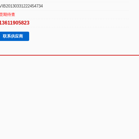
VIB20130331222454734
货期待查
13611905823
联系供应商