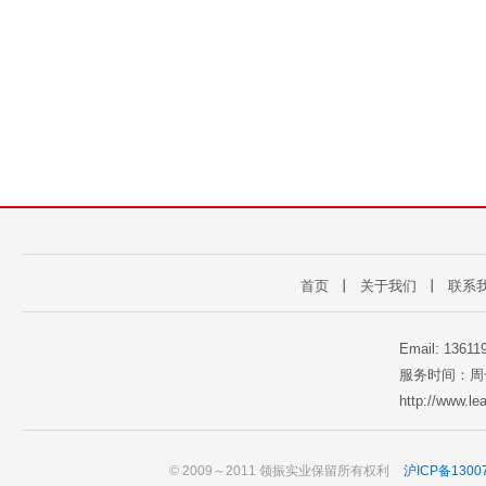
首页
丨
关于我们
丨
联系
Email: 1361
服务时间：周一至
http://www.l
© 2009～2011 领振实业保留所有权利
沪ICP备1300