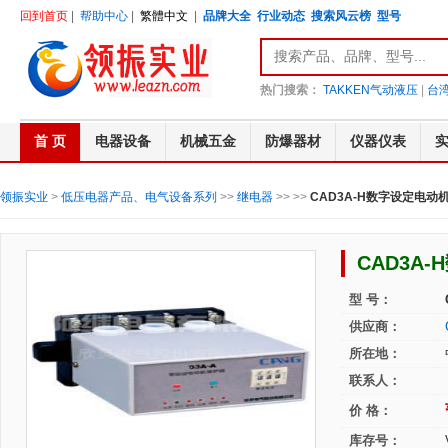
回到首页
|
帮助中心
|
繁體中文
|
品牌大全
行业动态
搜索风云榜
型号
热门搜索：
TAKKEN气动液压
|
台湾
首 页
电器设备
机械五金
防爆器材
仪器仪表
领振实业
>
低压电器产品、电气设备系列
>>
继电器
>>
>>
CAD3A-H数字设定电动
CAD3A
型 号：
供应商：
所在地：
联系人：
价 格：
库存号：