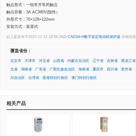
触点形式：一组常开常闭触点
触点容量：3A AC380V(阻性）
外形尺寸：70×128×122mm
安装方式：装置式
以上是发布于2025-12-12 18:56:36的
CAD3A-H数字设定电动机保护器
详细信息
覆盖省份：
北京市
天津市
河北省
山西省
内蒙古自治区
辽宁省
吉林省
黑龙江省
北省
湖南省
广东省
广西壮族自治区
海南省
重庆市
四川省
贵州省
尔自治区
台湾省
香港特别行政区
澳门特别行政区
相关产品