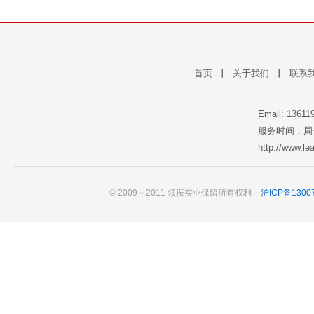
首页
丨
关于我们
丨
联系
Email: 1361
服务时间：周一至
http://www.l
© 2009～2011 领振实业保留所有权利
沪ICP备1300