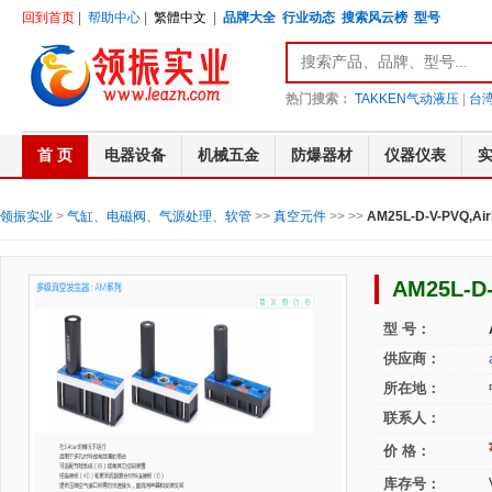
回到首页
|
帮助中心
|
繁體中文
|
品牌大全
行业动态
搜索风云榜
型号
热门搜索：
TAKKEN气动液压
|
台湾
首 页
电器设备
机械五金
防爆器材
仪器仪表
领振实业
>
气缸、电磁阀、气源处理、软管
>>
真空元件
>>
>>
AM25L-D-V-PVQ,
AM25L-D
型 号：
供应商：
所在地：
联系人：
价 格：
库存号：