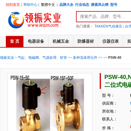
回到首页
|
帮助中心
|
繁體中文
|
品牌大全
行业动态
搜索风云榜
型号
热门搜索：
TAKKEN气动液压
|
台湾
首 页
电器设备
机械五金
防爆器材
仪器仪表
领振实业
>
气缸、电磁阀、气源处理、软管
>>
多种流体用元件
>>
>>
PSW-40
PSW-4
二位式电
型 号：
供应商：
所在地：
联系人：
价 格：