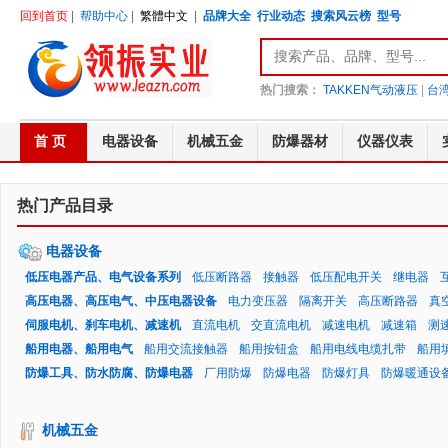
回到首页
|
帮助中心
|
繁體中文
|
品牌大全
行业动态
搜索风云榜
型号
热门搜索：
TAKKEN气动液压
|
台湾
首 页
电器设备
机械五金
防爆器材
仪器仪表
热门产品目录
电器设备
低压电器产品、电气设备系列
低压断路器
接触器
低压配电开关
继电器
高压电器、高压电气、中压电器设备
电力变压器
隔离开关
高压断路器
真
伺服电机、刹车电机、减速机
直流电机
交直流电机
减速电机
减速箱
测
船用电器、船用电气
船用交流接触器
船用按钮盒
船用电线电缆扎带
船用
防爆工具、防水防腐、防爆电器
厂用防爆
防爆电器
防爆灯具
防爆暖通设
机械五金