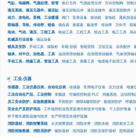
气缸、电磁阀、气源处理、软管
执行元件
气源处理元件
方向控制阀
控制
液压系统、液压元器件、液压缸
液压控制元件
液压连接件
液压系统附件
动力、发电机、泵阀、工业暖通
阀门
泵类设备
发动机
发电机
通风加温
联轴器、导轨、传动带、链条
偶合器
胀紧套
输送带
传动带
万向节
联
电动、气动、液压、工程工具
电动工具
工程工具
组合工具
电工工具
风
机械及行业设备
储运设备
锁具及安防
手动工具
保险柜
车锁 挂锁
智能安防
卫浴五金
凉衣配件
轴承、对中仪、加热器、工具
油润滑滑动轴承
自润滑滑动轴承
气体润滑轴
手动工具、绝缘工具、管道工具
绝缘工具
测量工具
电缆电子处理工具
钳
工业
.
仪器
传感器、工业仪器仪表、自动化仪表
传感器
常用电子仪表
压力仪表
电量
工业自动化产品、工业控制
变频器
可编程控制器 PLC
伺服系统、运动控制
员工安全防护、应急救援装备
手部防护
脚部&腿部防护
眼面部防护
呼吸
安全生产及防护用品
工作场所职业危害监测分析技术与装备、个人防护装备
井下救生避险设施与技术
生产环境安全保护设施
消防器材、消防报警系统
火灾报警系统
消防水带
消防水炮
消防射水工具
消防抢险救援、消防员防护
破拆器材
洗消器材
消防员保护器材
照明器材