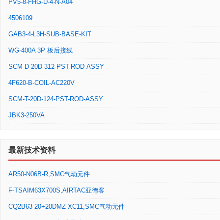
PV5-8-FHG-D-4-N-A04
4506109
GAB3-4-L3H-SUB-BASE-KIT
WG-400A 3P 板后接线
SCM-D-20D-312-PST-ROD-ASSY
4F620-B-COIL-AC220V
SCM-T-20D-124-PST-ROD-ASSY
JBK3-250VA
最新技术资料
AR50-N06B-R,SMC气动元件
F-TSAIM63X700S,AIRTAC亚德客
CQ2B63-20+20DMZ-XC11,SMC气动元件