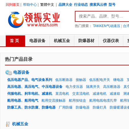
回到首页
|
帮助中心
|
繁體中文
|
品牌大全
行业动态
搜索风云榜
型号
热门搜索：
TAKKEN气动液压
|
台湾
首 页
电器设备
机械五金
防爆器材
仪器仪表
热门产品目录
电器设备
低压电器产品、电气设备系列
低压断路器
接触器
低压配电开关
继电器
高压电器、高压电气、中压电器设备
电力变压器
隔离开关
高压断路器
真
伺服电机、刹车电机、减速机
直流电机
交直流电机
减速电机
减速箱
测
船用电器、船用电气
船用交流接触器
船用按钮盒
船用电线电缆扎带
船用
防爆工具、防水防腐、防爆电器
厂用防爆
防爆电器
防爆灯具
防爆暖通设
机械五金