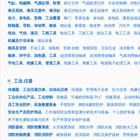
气缸、电磁阀、气源处理、软管
执行元件
气源处理元件
方向控制阀
控制
液压系统、液压元器件、液压缸
液压控制元件
液压连接件
液压系统附件
动力、发电机、泵阀、工业暖通
阀门
泵类设备
发动机
发电机
通风加温
联轴器、导轨、传动带、链条
偶合器
胀紧套
输送带
传动带
万向节
联
电动、气动、液压、工程工具
电动工具
工程工具
组合工具
电工工具
风
机械及行业设备
储运设备
锁具及安防
手动工具
保险柜
车锁 挂锁
智能安防
卫浴五金
凉衣配件
轴承、对中仪、加热器、工具
油润滑滑动轴承
自润滑滑动轴承
气体润滑轴
手动工具、绝缘工具、管道工具
绝缘工具
测量工具
电缆电子处理工具
钳
工业
.
仪器
传感器、工业仪器仪表、自动化仪表
传感器
常用电子仪表
压力仪表
电量
工业自动化产品、工业控制
变频器
可编程控制器 PLC
伺服系统、运动控制
员工安全防护、应急救援装备
手部防护
脚部&腿部防护
眼面部防护
呼吸
安全生产及防护用品
工作场所职业危害监测分析技术与装备、个人防护装备
井下救生避险设施与技术
生产环境安全保护设施
消防器材、消防报警系统
火灾报警系统
消防水带
消防水炮
消防射水工具
消防抢险救援、消防员防护
破拆器材
洗消器材
消防员保护器材
照明器材