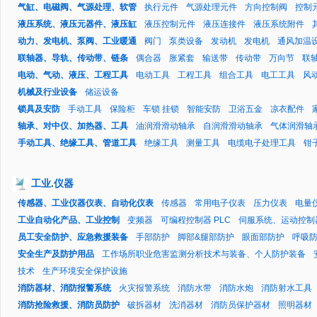
气缸、电磁阀、气源处理、软管
执行元件
气源处理元件
方向控制阀
控制
液压系统、液压元器件、液压缸
液压控制元件
液压连接件
液压系统附件
动力、发电机、泵阀、工业暖通
阀门
泵类设备
发动机
发电机
通风加温
联轴器、导轨、传动带、链条
偶合器
胀紧套
输送带
传动带
万向节
联
电动、气动、液压、工程工具
电动工具
工程工具
组合工具
电工工具
风
机械及行业设备
储运设备
锁具及安防
手动工具
保险柜
车锁 挂锁
智能安防
卫浴五金
凉衣配件
轴承、对中仪、加热器、工具
油润滑滑动轴承
自润滑滑动轴承
气体润滑轴
手动工具、绝缘工具、管道工具
绝缘工具
测量工具
电缆电子处理工具
钳
工业
.
仪器
传感器、工业仪器仪表、自动化仪表
传感器
常用电子仪表
压力仪表
电量
工业自动化产品、工业控制
变频器
可编程控制器 PLC
伺服系统、运动控制
员工安全防护、应急救援装备
手部防护
脚部&腿部防护
眼面部防护
呼吸
安全生产及防护用品
工作场所职业危害监测分析技术与装备、个人防护装备
技术
生产环境安全保护设施
消防器材、消防报警系统
火灾报警系统
消防水带
消防水炮
消防射水工具
消防抢险救援、消防员防护
破拆器材
洗消器材
消防员保护器材
照明器材