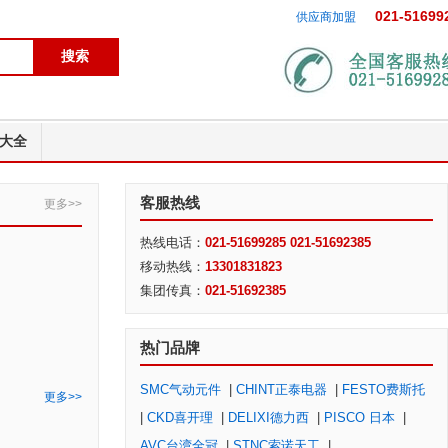
021-51699
供应商加盟
大全
客服热线
更多>>
热线电话：
021-51699285 021-51692385
移动热线：
13301831823
集团传真：
021-51692385
热门品牌
SMC气动元件
|
CHINT正泰电器
|
FESTO费斯托
更多>>
|
CKD喜开理
|
DELIXI德力西
|
PISCO 日本
|
AVC台湾全冠
|
STNC索诺天工
|