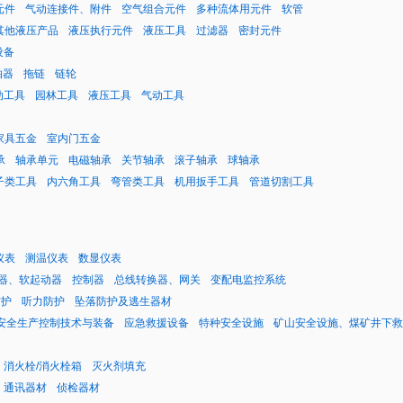
元件
气动连接件、附件
空气组合元件
多种流体用元件
软管
其他液压产品
液压执行元件
液压工具
过滤器
密封元件
设备
轴器
拖链
链轮
动工具
园林工具
液压工具
气动工具
家具五金
室内门五金
承
轴承单元
电磁轴承
关节轴承
滚子轴承
球轴承
子类工具
内六角工具
弯管类工具
机用扳手工具
管道切割工具
仪表
测温仪表
数显仪表
器、软起动器
控制器
总线转换器、网关
变配电监控系统
防护
听力防护
坠落防护及逃生器材
安全生产控制技术与装备
应急救援设备
特种安全设施
矿山安全设施、煤矿井下救
消火栓/消火栓箱
灭火剂填充
通讯器材
侦检器材