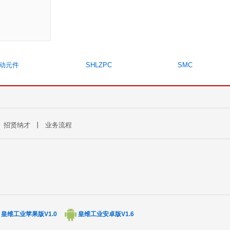
动元件
SHLZPC
SMC
丨
招贤纳才
丨
业务流程
皇维工业苹果版V1.0
皇维工业安卓版V1.6