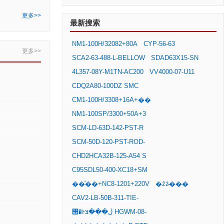
更多>>
最新搜索
NM1-100H/32082+80A
CYP-56-63
更多>>
SCA2-63-488-L-BELLOW
SDAD63X15-SN
4L357-08Y-M1TN-AC200
VV4000-07-U11
CDQ2A80-100DZ SMC
CM1-100H/3308+16A+��
NM1-100SP/3300+50A+3
SCM-LD-63D-142-PST-R
SCM-50D-120-PST-ROD-
CHD2HCA32B-125-A54 S
C95SDL50-400-XC18+SM
��ͣ��+NC8-1201+220V
�źż̵���
CAV2-LB-50B-311-TIE-
΢�Ͱڶ���צ HGWM-08-