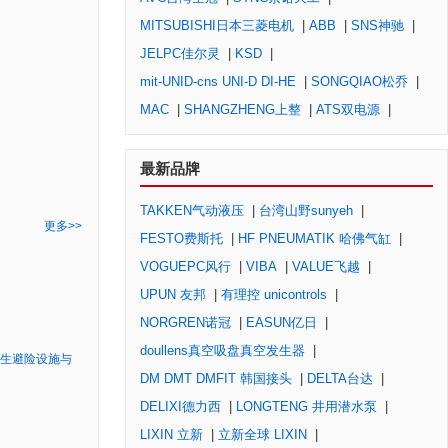
MITSUBISHI日本三菱电机
|
ABB
|
SNS神驰
|
JELPC佳尔灵
|
KSD
|
mit-UNID-cns UNI-D DI-HE
|
SONGQIAO松乔
|
MAC
|
SHANGZHENG上整
|
ATS双电源
|
最新品牌
TAKKEN气动液压
|
台湾山野sunyeh
|
更多>>
FESTO费斯托
|
HF PNEUMATIK 哈佛气缸
|
VOGUEPC风行
|
VIBA
|
VALUE飞越
|
UPUN 友邦
|
有理控 unicontrols
|
NORGREN诺冠
|
EASUN亿日
|
doullens真空吸盘真空发生器
|
生避险设施与
DM DMT DMFIT 韩国接头
|
DELTA台达
|
DELIXI德力西
|
LONGTENG 井用潜水泵
|
LIXIN 立新
|
立新全球 LIXIN
|