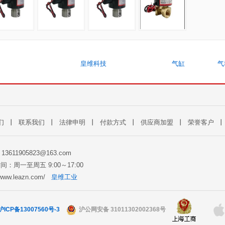
皇维科技
气缸
气
们
丨
联系我们
丨
法律申明
丨
付款方式
丨
供应商加盟
丨
荣誉客户
: 13611905823@163.com
间：周一至周五 9:00～17:00
//www.leazn.com/
皇维工业
沪ICP备13007560号-3
沪公网安备 31011302002368号