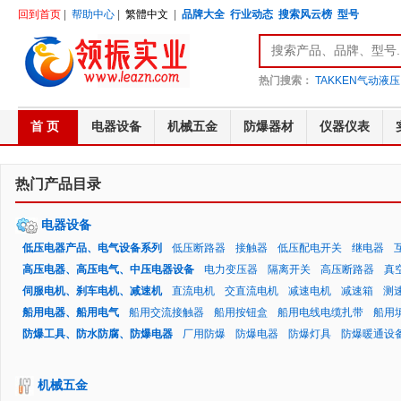
回到首页
|
帮助中心
|
繁體中文
|
品牌大全
行业动态
搜索风云榜
型号
热门搜索：
TAKKEN气动液压
首 页
电器设备
机械五金
防爆器材
仪器仪表
热门产品目录
电器设备
低压电器产品、电气设备系列
低压断路器
接触器
低压配电开关
继电器
高压电器、高压电气、中压电器设备
电力变压器
隔离开关
高压断路器
真
伺服电机、刹车电机、减速机
直流电机
交直流电机
减速电机
减速箱
测
船用电器、船用电气
船用交流接触器
船用按钮盒
船用电线电缆扎带
船用
防爆工具、防水防腐、防爆电器
厂用防爆
防爆电器
防爆灯具
防爆暖通设
机械五金