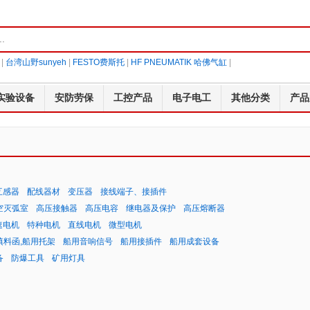
|
台湾山野sunyeh
|
FESTO费斯托
|
HF PNEUMATIK 哈佛气缸
|
实验设备
安防劳保
工控产品
电子电工
其他分类
产品
互感器
配线器材
变压器
接线端子、接插件
空灭弧室
高压接触器
高压电容
继电器及保护
高压熔断器
速电机
特种电机
直线电机
微型电机
填料函,船用托架
船用音响信号
船用接插件
船用成套设备
备
防爆工具
矿用灯具