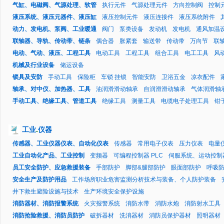
气缸、电磁阀、气源处理、软管
执行元件
气源处理元件
方向控制阀
控制
液压系统、液压元器件、液压缸
液压控制元件
液压连接件
液压系统附件
动力、发电机、泵阀、工业暖通
阀门
泵类设备
发动机
发电机
通风加温
联轴器、导轨、传动带、链条
偶合器
胀紧套
输送带
传动带
万向节
联
电动、气动、液压、工程工具
电动工具
工程工具
组合工具
电工工具
风
机械及行业设备
储运设备
锁具及安防
手动工具
保险柜
车锁 挂锁
智能安防
卫浴五金
凉衣配件
轴承、对中仪、加热器、工具
油润滑滑动轴承
自润滑滑动轴承
气体润滑轴
手动工具、绝缘工具、管道工具
绝缘工具
测量工具
电缆电子处理工具
钳
工业
.
仪器
传感器、工业仪器仪表、自动化仪表
传感器
常用电子仪表
压力仪表
电量
工业自动化产品、工业控制
变频器
可编程控制器 PLC
伺服系统、运动控制
员工安全防护、应急救援装备
手部防护
脚部&腿部防护
眼面部防护
呼吸
安全生产及防护用品
工作场所职业危害监测分析技术与装备、个人防护装备
井下救生避险设施与技术
生产环境安全保护设施
消防器材、消防报警系统
火灾报警系统
消防水带
消防水炮
消防射水工具
消防抢险救援、消防员防护
破拆器材
洗消器材
消防员保护器材
照明器材