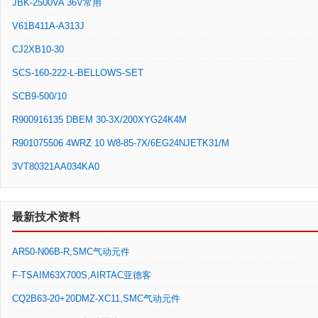
JBK-2500VA 36V常用
V61B411A-A313J
CJ2XB10-30
SCS-160-222-L-BELLOWS-SET
SCB9-500/10
R900916135 DBEM 30-3X/200XYG24K4M
R901075506 4WRZ 10 W8-85-7X/6EG24NJETK31/M
3VT80321AA034KA0
最新技术资料
AR50-N06B-R,SMC气动元件
F-TSAIM63X700S,AIRTAC亚德客
CQ2B63-20+20DMZ-XC11,SMC气动元件