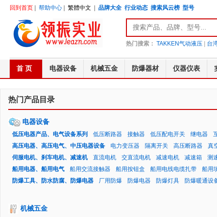
回到首页
|
帮助中心
|
繁體中文
|
品牌大全
行业动态
搜索风云榜
型号
热门搜索：
TAKKEN气动液压
|
台湾
首 页
电器设备
机械五金
防爆器材
仪器仪表
热门产品目录
电器设备
低压电器产品、电气设备系列
低压断路器
接触器
低压配电开关
继电器
高压电器、高压电气、中压电器设备
电力变压器
隔离开关
高压断路器
真
伺服电机、刹车电机、减速机
直流电机
交直流电机
减速电机
减速箱
测
船用电器、船用电气
船用交流接触器
船用按钮盒
船用电线电缆扎带
船用
防爆工具、防水防腐、防爆电器
厂用防爆
防爆电器
防爆灯具
防爆暖通设
机械五金