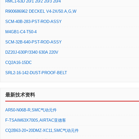
RMC1-63D 20/1 20/2 20/3 20/4
R900686962 DECKEL V4-2X/50.A,G,W
SCM-40B-283-PST-ROD-ASSY
M4GB1-C4-T50-4
SCM-32B-640-PST-ROD-ASSY
DZ20J-630P/3340 630A 220V
CQ2A16-15DC
SRL2-16-142-DUST-PROOF-BELT
最新技术资料
AR50-N06B-R,SMC气动元件
F-TSAIM63X700S,AIRTAC亚德客
CQ2B63-20+20DMZ-XC11,SMC气动元件