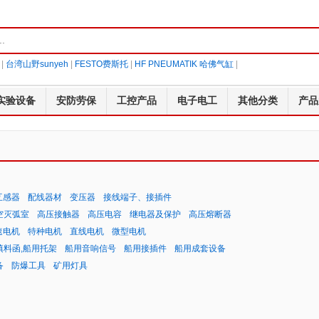
|
台湾山野sunyeh
|
FESTO费斯托
|
HF PNEUMATIK 哈佛气缸
|
实验设备
安防劳保
工控产品
电子电工
其他分类
产品
互感器
配线器材
变压器
接线端子、接插件
空灭弧室
高压接触器
高压电容
继电器及保护
高压熔断器
速电机
特种电机
直线电机
微型电机
填料函,船用托架
船用音响信号
船用接插件
船用成套设备
备
防爆工具
矿用灯具