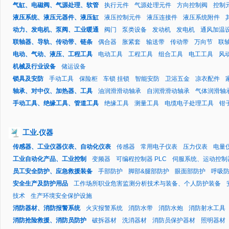
气缸、电磁阀、气源处理、软管
执行元件
气源处理元件
方向控制阀
控制
液压系统、液压元器件、液压缸
液压控制元件
液压连接件
液压系统附件
动力、发电机、泵阀、工业暖通
阀门
泵类设备
发动机
发电机
通风加温
联轴器、导轨、传动带、链条
偶合器
胀紧套
输送带
传动带
万向节
联
电动、气动、液压、工程工具
电动工具
工程工具
组合工具
电工工具
风
机械及行业设备
储运设备
锁具及安防
手动工具
保险柜
车锁 挂锁
智能安防
卫浴五金
凉衣配件
轴承、对中仪、加热器、工具
油润滑滑动轴承
自润滑滑动轴承
气体润滑轴
手动工具、绝缘工具、管道工具
绝缘工具
测量工具
电缆电子处理工具
钳
工业
.
仪器
传感器、工业仪器仪表、自动化仪表
传感器
常用电子仪表
压力仪表
电量
工业自动化产品、工业控制
变频器
可编程控制器 PLC
伺服系统、运动控制
员工安全防护、应急救援装备
手部防护
脚部&腿部防护
眼面部防护
呼吸
安全生产及防护用品
工作场所职业危害监测分析技术与装备、个人防护装备
技术
生产环境安全保护设施
消防器材、消防报警系统
火灾报警系统
消防水带
消防水炮
消防射水工具
消防抢险救援、消防员防护
破拆器材
洗消器材
消防员保护器材
照明器材