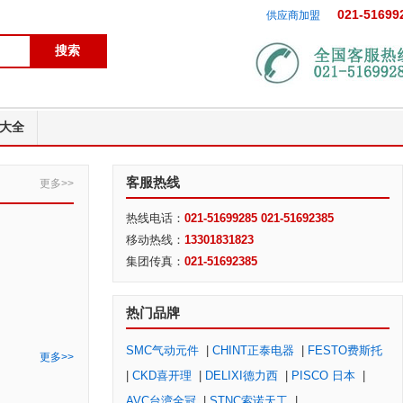
021-51699
供应商加盟
大全
客服热线
更多>>
热线电话：
021-51699285 021-51692385
移动热线：
13301831823
集团传真：
021-51692385
热门品牌
SMC气动元件
|
CHINT正泰电器
|
FESTO费斯托
更多>>
|
CKD喜开理
|
DELIXI德力西
|
PISCO 日本
|
AVC台湾全冠
|
STNC索诺天工
|