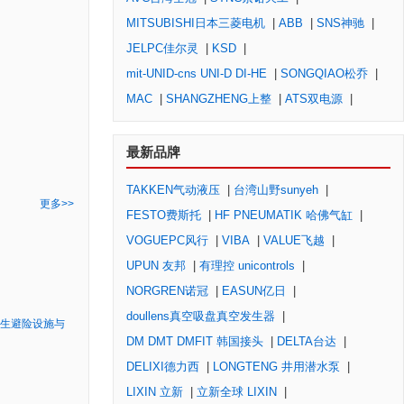
MITSUBISHI日本三菱电机
|
ABB
|
SNS神驰
|
JELPC佳尔灵
|
KSD
|
mit-UNID-cns UNI-D DI-HE
|
SONGQIAO松乔
|
MAC
|
SHANGZHENG上整
|
ATS双电源
|
最新品牌
TAKKEN气动液压
|
台湾山野sunyeh
|
更多>>
FESTO费斯托
|
HF PNEUMATIK 哈佛气缸
|
VOGUEPC风行
|
VIBA
|
VALUE飞越
|
UPUN 友邦
|
有理控 unicontrols
|
NORGREN诺冠
|
EASUN亿日
|
doullens真空吸盘真空发生器
|
生避险设施与
DM DMT DMFIT 韩国接头
|
DELTA台达
|
DELIXI德力西
|
LONGTENG 井用潜水泵
|
LIXIN 立新
|
立新全球 LIXIN
|