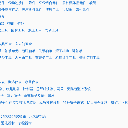
元件
气动连接件、附件
空气组合元件
多种流体用元件
软管
其他液压产品
液压执行元件
液压工具
过滤器
密封元件
设备
轴器
拖链
链轮
动工具
园林工具
液压工具
气动工具
家具五金
室内门五金
承
轴承单元
电磁轴承
关节轴承
滚子轴承
球轴承
子类工具
内六角工具
弯管类工具
机用扳手工具
管道切割工具
仪表
测温仪表
数显仪表
器、软起动器
控制器
总线转换器、网关
变配电监控系统
防护
听力防护
坠落防护及逃生器材
安全生产控制技术与装备
应急救援设备
特种安全设施
矿山安全设施、煤矿井下救
消火栓/消火栓箱
灭火剂填充
通讯器材
侦检器材