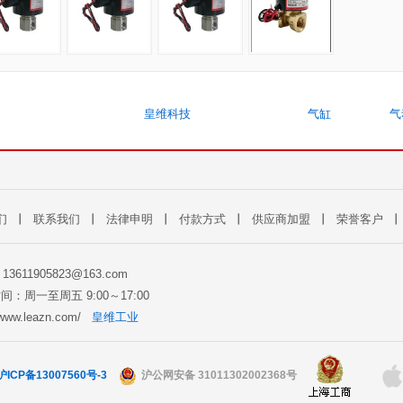
皇维科技
气缸
气
们
丨
联系我们
丨
法律申明
丨
付款方式
丨
供应商加盟
丨
荣誉客户
: 13611905823@163.com
间：周一至周五 9:00～17:00
//www.leazn.com/
皇维工业
沪ICP备13007560号-3
沪公网安备 31011302002368号