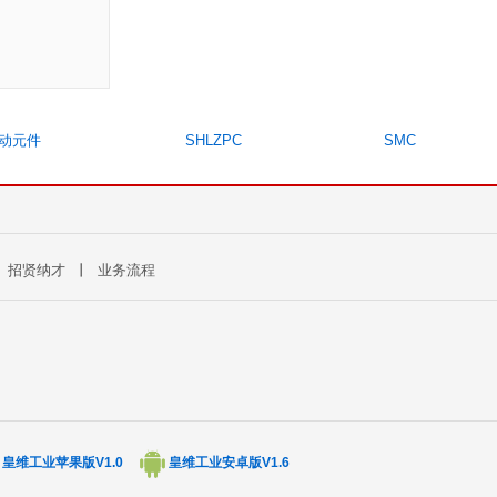
动元件
SHLZPC
SMC
丨
招贤纳才
丨
业务流程
皇维工业苹果版V1.0
皇维工业安卓版V1.6