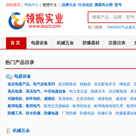
回到首页
|
帮助中心
|
繁體中文
|
品牌大全
行业动态
搜索风云榜
型号
热门搜索：
TAKKEN气动液压
首 页
电器设备
机械五金
防爆器材
仪器仪表
热门产品目录
电器设备
低压电器产品、电气设备系列
低压断路器
接触器
低压配电开关
继电器
高压电器、高压电气、中压电器设备
电力变压器
隔离开关
高压断路器
真
伺服电机、刹车电机、减速机
直流电机
交直流电机
减速电机
减速箱
测
船用电器、船用电气
船用交流接触器
船用按钮盒
船用电线电缆扎带
船用
防爆工具、防水防腐、防爆电器
厂用防爆
防爆电器
防爆灯具
防爆暖通设
机械五金