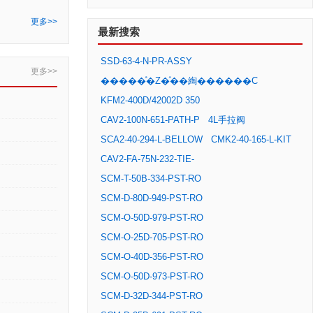
更多>>
最新搜索
SSD-63-4-N-PR-ASSY
更多>>
�����ͣ�Z�ͣ��綯������C
KFM2-400D/42002D 350
CAV2-100N-651-PATH-P
4L手拉阀
SCA2-40-294-L-BELLOW
CMK2-40-165-L-KIT
CAV2-FA-75N-232-TIE-
SCM-T-50B-334-PST-RO
SCM-D-80D-949-PST-RO
SCM-O-50D-979-PST-RO
SCM-O-25D-705-PST-RO
SCM-O-40D-356-PST-RO
SCM-O-50D-973-PST-RO
SCM-D-32D-344-PST-RO