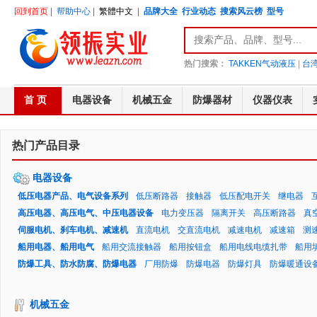
回到首页
|
帮助中心
|
繁體中文
|
品牌大全
行业动态
搜索风云榜
型号
热门搜索：
TAKKEN气动液压
|
台湾
首 页
电器设备
机械五金
防爆器材
仪器仪表
热门产品目录
电器设备
低压电器产品、电气设备系列
低压断路器
接触器
低压配电开关
继电器
高压电器、高压电气、中压电器设备
电力变压器
隔离开关
高压断路器
真
伺服电机、刹车电机、减速机
直流电机
交直流电机
减速电机
减速箱
测
船用电器、船用电气
船用交流接触器
船用按钮盒
船用电线电缆扎带
船用
防爆工具、防水防腐、防爆电器
厂用防爆
防爆电器
防爆灯具
防爆暖通设
机械五金