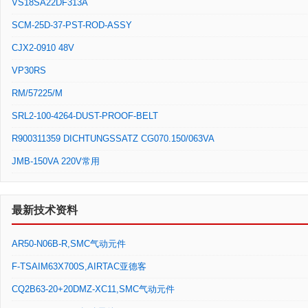
VS18SA22DF313A
SCM-25D-37-PST-ROD-ASSY
CJX2-0910 48V
VP30RS
RM/57225/M
SRL2-100-4264-DUST-PROOF-BELT
R900311359 DICHTUNGSSATZ CG070.150/063VA
JMB-150VA 220V常用
最新技术资料
AR50-N06B-R,SMC气动元件
F-TSAIM63X700S,AIRTAC亚德客
CQ2B63-20+20DMZ-XC11,SMC气动元件