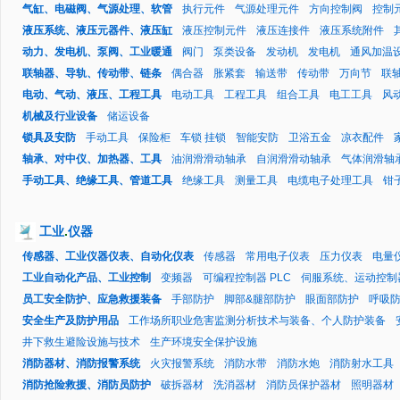
气缸、电磁阀、气源处理、软管
执行元件
气源处理元件
方向控制阀
控制
液压系统、液压元器件、液压缸
液压控制元件
液压连接件
液压系统附件
动力、发电机、泵阀、工业暖通
阀门
泵类设备
发动机
发电机
通风加温
联轴器、导轨、传动带、链条
偶合器
胀紧套
输送带
传动带
万向节
联
电动、气动、液压、工程工具
电动工具
工程工具
组合工具
电工工具
风
机械及行业设备
储运设备
锁具及安防
手动工具
保险柜
车锁 挂锁
智能安防
卫浴五金
凉衣配件
轴承、对中仪、加热器、工具
油润滑滑动轴承
自润滑滑动轴承
气体润滑轴
手动工具、绝缘工具、管道工具
绝缘工具
测量工具
电缆电子处理工具
钳
工业
.
仪器
传感器、工业仪器仪表、自动化仪表
传感器
常用电子仪表
压力仪表
电量
工业自动化产品、工业控制
变频器
可编程控制器 PLC
伺服系统、运动控制
员工安全防护、应急救援装备
手部防护
脚部&腿部防护
眼面部防护
呼吸
安全生产及防护用品
工作场所职业危害监测分析技术与装备、个人防护装备
井下救生避险设施与技术
生产环境安全保护设施
消防器材、消防报警系统
火灾报警系统
消防水带
消防水炮
消防射水工具
消防抢险救援、消防员防护
破拆器材
洗消器材
消防员保护器材
照明器材