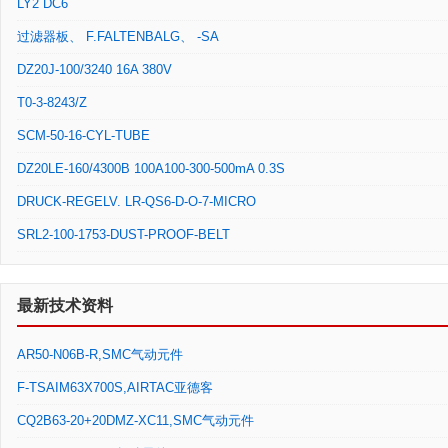
LY2 DC6
过滤器板、 F.FALTENBALG、 -SA
DZ20J-100/3240 16A 380V
T0-3-8243/Z
SCM-50-16-CYL-TUBE
DZ20LE-160/4300B 100A100-300-500mA 0.3S
DRUCK-REGELV. LR-QS6-D-O-7-MICRO
SRL2-100-1753-DUST-PROOF-BELT
最新技术资料
AR50-N06B-R,SMC气动元件
F-TSAIM63X700S,AIRTAC亚德客
CQ2B63-20+20DMZ-XC11,SMC气动元件