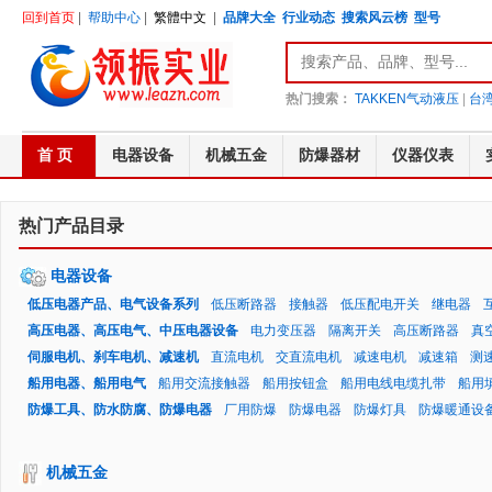
回到首页
|
帮助中心
|
繁體中文
|
品牌大全
行业动态
搜索风云榜
型号
热门搜索：
TAKKEN气动液压
|
台湾
首 页
电器设备
机械五金
防爆器材
仪器仪表
热门产品目录
电器设备
低压电器产品、电气设备系列
低压断路器
接触器
低压配电开关
继电器
高压电器、高压电气、中压电器设备
电力变压器
隔离开关
高压断路器
真
伺服电机、刹车电机、减速机
直流电机
交直流电机
减速电机
减速箱
测
船用电器、船用电气
船用交流接触器
船用按钮盒
船用电线电缆扎带
船用
防爆工具、防水防腐、防爆电器
厂用防爆
防爆电器
防爆灯具
防爆暖通设
机械五金