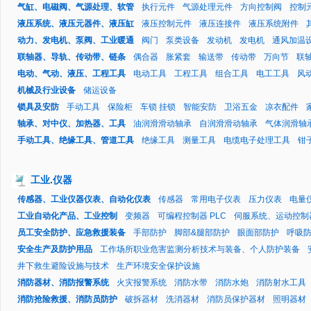
气缸、电磁阀、气源处理、软管
执行元件
气源处理元件
方向控制阀
控制
液压系统、液压元器件、液压缸
液压控制元件
液压连接件
液压系统附件
动力、发电机、泵阀、工业暖通
阀门
泵类设备
发动机
发电机
通风加温
联轴器、导轨、传动带、链条
偶合器
胀紧套
输送带
传动带
万向节
联
电动、气动、液压、工程工具
电动工具
工程工具
组合工具
电工工具
风
机械及行业设备
储运设备
锁具及安防
手动工具
保险柜
车锁 挂锁
智能安防
卫浴五金
凉衣配件
轴承、对中仪、加热器、工具
油润滑滑动轴承
自润滑滑动轴承
气体润滑轴
手动工具、绝缘工具、管道工具
绝缘工具
测量工具
电缆电子处理工具
钳
工业
.
仪器
传感器、工业仪器仪表、自动化仪表
传感器
常用电子仪表
压力仪表
电量
工业自动化产品、工业控制
变频器
可编程控制器 PLC
伺服系统、运动控制
员工安全防护、应急救援装备
手部防护
脚部&腿部防护
眼面部防护
呼吸
安全生产及防护用品
工作场所职业危害监测分析技术与装备、个人防护装备
井下救生避险设施与技术
生产环境安全保护设施
消防器材、消防报警系统
火灾报警系统
消防水带
消防水炮
消防射水工具
消防抢险救援、消防员防护
破拆器材
洗消器材
消防员保护器材
照明器材