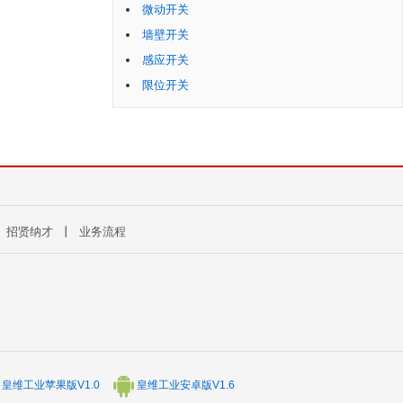
微动开关
墙壁开关
感应开关
限位开关
丨
招贤纳才
丨
业务流程
皇维工业苹果版V1.0
皇维工业安卓版V1.6