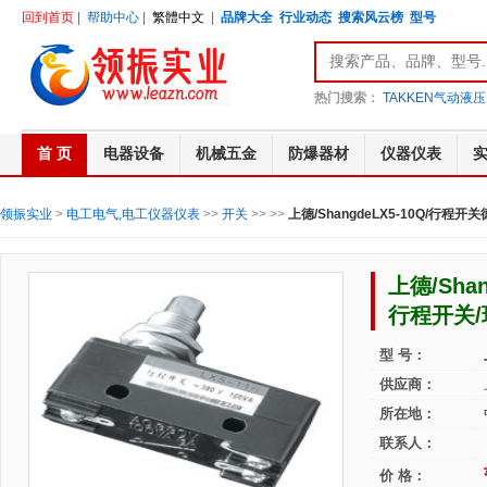
回到首页
|
帮助中心
|
繁體中文
|
品牌大全
行业动态
搜索风云榜
型号
热门搜索：
TAKKEN气动液压
首 页
电器设备
机械五金
防爆器材
仪器仪表
领振实业
>
电工电气,电工仪器仪表
>>
开关
>>
>>
上德/ShangdeLX5-10Q/行程
上德/Sha
行程开关/
型 号：
供应商：
所在地：
联系人：
价 格：