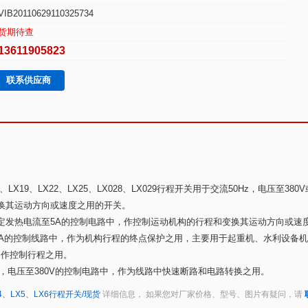
VIB20110629110325734
货期待查
13611905823
联系供应商
12、LX19、LX22、LX25、LX028、LX029行程开关用于交流50Hz，电压至38
或变换其运动方向或速度之用的开关。
0V,约定发热电流至5A的控制电路中，作控制运动机构的行程和变换其运动方向或速
流为10A的控制线路中，作为机构行程的终点保护之用，主要用于起重机、水利设备
路中作控制行程之用。
50Hz，电压至380V的控制电路中，作为线路中快速断路和电路转换之用。
X4、LX5、LX6行程开关/现货
详细信息， 如果您对厂家价格、型号、图片有疑问，请