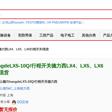
|
台湾山野sunyeh
|
FESTO费斯托
|
HF PNEUMATIK 哈佛气缸
|
实验设备
安防劳保
工控产品
电子电工
其他分类
产品
开关德力西LX4、LX5、LX6行程开关/现货
ngdeLX5-10Q/行程开关德力西LX4、LX5、LX6
现货
上德/ShangdeLX5-10Q/行程开关德力西
上德D&C,上海德力西
中国 上海
李小翠
QQ交谈
暂无报价