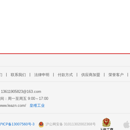
们
丨
联系我们
丨
法律申明
丨
付款方式
丨
供应商加盟
丨
荣誉客户
: 13611905823@163.com
间：周一至周五 9:00～17:00
//www.leazn.com/
皇维工业
沪ICP备13007560号-3
沪公网安备 31011302002368号