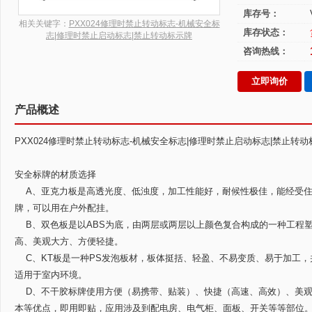
库存号：
相关关键字：
PXX024修理时禁止转动标志-机械安全标
库存状态：
志|修理时禁止启动标志|禁止转动标示牌
咨询热线：
立即询价
产品概述
PXX024修理时禁止转动标志-机械安全标志|修理时禁止启动标志|禁止转动
安全标牌的材质选择
A、亚克力板是高透光度、低浊度，加工性能好，耐候性极佳，能经受住
牌，可以用在户外配挂。
B、双色板是以ABS为底，由两层或两层以上颜色复合构成的一种工程
高、美观大方、方便轻捷。
C、KT板是一种PS发泡板材，板体挺括、轻盈、不易变质、易于加工，
适用于室内环境。
D、不干胶标牌使用方便（易携带、贴装）、快捷（高速、高效）、美观
本等优点，即用即贴，应用涉及到配电房、电气柜、面板、开关等等部位