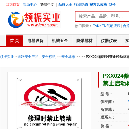
回到首页
|
帮助中心
|
繁體中文
|
品牌大全
行业动态
搜索风云榜
型号
热门搜索：
TAKKEN气动液压
|
台湾
首 页
电器设备
机械五金
防爆器材
仪器仪表
领振实业
>
道路安全产品、安全标识
>>
安全标志
>>
>>
PXX024修理时禁止转动标
PXX02
禁止启动
型 号：
供应商：
所在地：
联系人：
价 格：