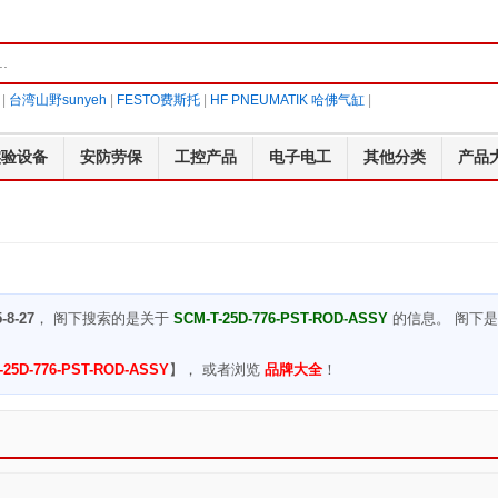
|
台湾山野sunyeh
|
FESTO费斯托
|
HF PNEUMATIK 哈佛气缸
|
实验设备
安防劳保
工控产品
电子电工
其他分类
产品
-8-27
， 阁下搜索的是关于
SCM-T-25D-776-PST-ROD-ASSY
的信息。 阁下
-25D-776-PST-ROD-ASSY
】， 或者浏览
品牌大全
！