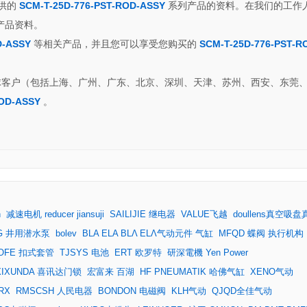
供的
SCM-T-25D-776-PST-ROD-ASSY
系列产品的资料。在我们的工作
产品资料。
D-ASSY
等相关产品，并且您可以享受您购买的
SCM-T-25D-776-PST-R
客户（包括上海、广州、广东、北京、深圳、天津、苏州、西安、东莞
ROD-ASSY
。
n
减速电机 reducer jiansuji
SAILIJIE 继电器
VALUE飞越
doullens真空吸
NG 井用潜水泵
bolev
BLA ELA BLΛ ELΛ气动元件 气缸
MFQD 蝶阀 执行机构
OFE 扣式套管
TJSYS 电池
ERT 欧罗特
研深電機 Yen Power
XIXUNDA 喜讯达门锁
宏富来 百湖
HF PNEUMATIK 哈佛气缸
XENO气动
RX
RMSCSH 人民电器
BONDON 电磁阀
KLH气动
QJQD全佳气动