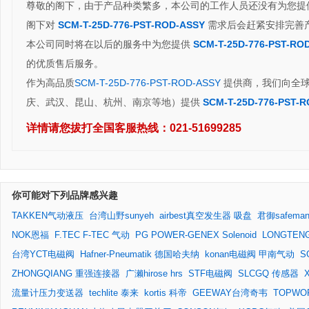
尊敬的阁下，由于产品种类繁多，本公司的工作人员还没有为您提
阁下对
SCM-T-25D-776-PST-ROD-ASSY
需求后会赶紧安排完善
本公司同时将在以后的服务中为您提供
SCM-T-25D-776-PST-RO
的优质售后服务。
作为高品质
SCM-T-25D-776-PST-ROD-ASSY
提供商，我们向全球
庆、武汉、昆山、杭州、南京等地）提供
SCM-T-25D-776-PST-
详情请您拔打全国客服热线：
021-51699285
你可能对下列品牌感兴趣
TAKKEN气动液压
台湾山野sunyeh
airbest真空发生器 吸盘
君御safema
NOK恩福
F.TEC F-TEC 气动
PG POWER-GENEX Solenoid
LONGTE
台湾YCT电磁阀
Hafner-Pneumatik 德国哈夫纳
konan电磁阀 甲南气动
S
ZHONGQIANG 重强连接器
广濑hirose hrs
STF电磁阀
SLCGQ 传感器
流量计压力变送器
techlite 泰来
kortis 科帝
GEEWAY台湾奇韦
TOPWO