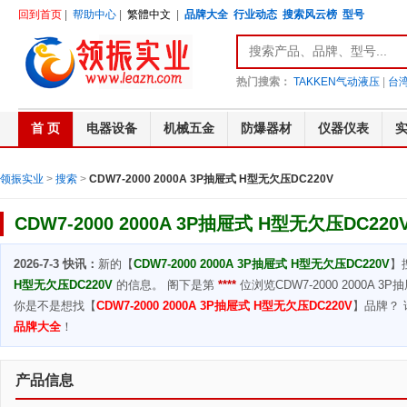
回到首页
|
帮助中心
|
繁體中文
|
品牌大全
行业动态
搜索风云榜
型号
热门搜索：
TAKKEN气动液压
|
台湾
首 页
电器设备
机械五金
防爆器材
仪器仪表
领振实业
>
搜索
>
CDW7-2000 2000A 3P抽屉式 H型无欠压DC220V
CDW7-2000 2000A 3P抽屉式 H型无欠压DC220
2026-7-3 快讯：
新的【
CDW7-2000 2000A 3P抽屉式 H型无欠压DC220V
】
H型无欠压DC220V
的信息。 阁下是第
****
位浏览CDW7-2000 2000A 
你是不是想找【
CDW7-2000 2000A 3P抽屉式 H型无欠压DC220V
】品牌？ 
品牌大全
！
产品信息