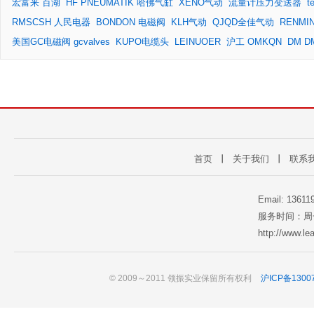
宏富来 百湖
HF PNEUMATIK 哈佛气缸
XENO气动
流量计压力变送器
t
RMSCSH 人民电器
BONDON 电磁阀
KLH气动
QJQD全佳气动
RENM
美国GC电磁阀 gcvalves
KUPO电缆头
LEINUOER
沪工 OMKQN
DM D
首页
丨
关于我们
丨
联系
Email: 1361
服务时间：周一至
http://www.l
© 2009～2011 领振实业保留所有权利
沪ICP备1300