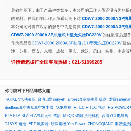
尊敬的阁下，由于产品种类繁多，本公司的工作人员还没有为您提
的资料。在我们的工作人员看到阁下对
CDW7-2000 2000A 3
本公司同时将在以后的服务中为您提供
CDW7-2000 2000A 3
CDW7-2000 2000A 3P抽屉式 H型无欠压DC220V
的优质售后服
作为高品质
CDW7-2000 2000A 3P抽屉式 H型无欠压DC220V
提供
津、苏州、西安、东莞、成都、重庆、武汉、昆山、杭州、南京等
详情请您拔打全国客服热线：
021-51699285
你可能对下列品牌感兴趣
TAKKEN气动液压
台湾山野sunyeh
airbest真空发生器 吸盘
君御safema
doullens真空吸盘真空发生器
NOK恩福
F.TEC F-TEC 气动
PG POWER-G
BLA ELA BLΛ ELΛ气动元件 气缸
MFQD 蝶阀 执行机构
台湾YCT电磁阀
TJSYS 电池
ERT 欧罗特
研深電機 Yen Power
ZHONGQIANG 重强连接