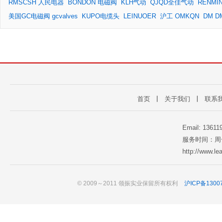
RMSCSH 人民电器
BONDON 电磁阀
KLH气动
QJQD全佳气动
RENM
美国GC电磁阀 gcvalves
KUPO电缆头
LEINUOER
沪工 OMKQN
DM D
首页
丨
关于我们
丨
联系
Email: 1361
服务时间：周一至
http://www.l
© 2009～2011 领振实业保留所有权利
沪ICP备1300