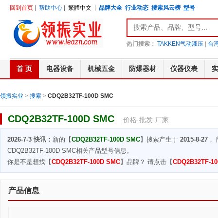
回到首页
|
帮助中心
|
繁體中文
|
品牌大全
行业动态
搜索风云榜
型号
热门搜索：
TAKKEN气动液压
|
台湾
首 页
电器设备
机械五金
防爆器材
仪器仪表
领振实业
>
搜索
>
CDQ2B32TF-100D SMC
CDQ2B32TF-100D SMC
价格·批发·厂家
2026-7-3 快讯：
新的【
CDQ2B32TF-100D SMC
】搜索产生于
2015-8-27
，
CDQ2B32TF-100D SMC相关产品型号信息。
你是不是想找【
CDQ2B32TF-100D SMC
】品牌？ 请点击【
CDQ2B32TF-1
产品信息