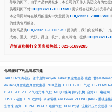
尊敬的阁下，由于产品种类繁多，本公司的工作人员还没有为您提
员看到阁下对
CDQ2B32TF-100D SMC
需求后会赶紧安排完善产
本公司同时将在以后的服务中为您提供
CDQ2B32TF-100D SMC
的优质售后服务。
作为高品质
CDQ2B32TF-100D SMC
提供商，我们向全球客户（包
成都、重庆、武汉、昆山、杭州、南京等地）提供
CDQ2B32TF-1
详情请您拔打全国客服热线：
021-51699285
你可能对下列品牌感兴趣
TAKKEN气动液压
台湾山野sunyeh
airbest真空发生器 吸盘
君御safema
doullens真空吸盘真空发生器
NOK恩福
F.TEC F-TEC 气动
PG POWER-G
BLA ELA BLΛ ELΛ气动元件 气缸
MFQD 蝶阀 执行机构
台湾YCT电磁阀
TJSYS 电池
ERT 欧罗特
研深電機 Yen Power
ZHONGQIANG 重强连接
宏富来 百湖
HF PNEUMATIK 哈佛气缸
XENO气动
流量计压力变送器
t