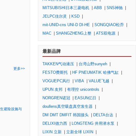
MITSUBISHI日本三菱电机
|
ABB
|
SNS神驰
|
JELPC佳尔灵
|
KSD
|
mit-UNID-cns UNI-D DI-HE
|
SONGQIAO松乔
|
MAC
|
SHANGZHENG上整
|
ATS双电源
|
最新品牌
TAKKEN气动液压
|
台湾山野sunyeh
|
更多>>
FESTO费斯托
|
HF PNEUMATIK 哈佛气缸
|
VOGUEPC风行
|
VIBA
|
VALUE飞越
|
UPUN 友邦
|
有理控 unicontrols
|
NORGREN诺冠
|
EASUN亿日
|
doullens真空吸盘真空发生器
|
生避险设施与
DM DMT DMFIT 韩国接头
|
DELTA台达
|
DELIXI德力西
|
LONGTENG 井用潜水泵
|
LIXIN 立新
|
立新全球 LIXIN
|