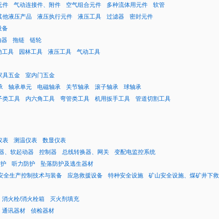
元件
气动连接件、附件
空气组合元件
多种流体用元件
软管
其他液压产品
液压执行元件
液压工具
过滤器
密封元件
设备
轴器
拖链
链轮
动工具
园林工具
液压工具
气动工具
家具五金
室内门五金
承
轴承单元
电磁轴承
关节轴承
滚子轴承
球轴承
子类工具
内六角工具
弯管类工具
机用扳手工具
管道切割工具
仪表
测温仪表
数显仪表
器、软起动器
控制器
总线转换器、网关
变配电监控系统
防护
听力防护
坠落防护及逃生器材
安全生产控制技术与装备
应急救援设备
特种安全设施
矿山安全设施、煤矿井下救
消火栓/消火栓箱
灭火剂填充
通讯器材
侦检器材