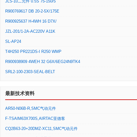
JLS-10二元件 0.5S 75-150/5
R900769617 DB 20-2-5X/175E
R900925637 H-4WH 16 D7X/
JZL-201/1-2A-AC220V A11K
SL-AP24
T4H250 PR221DS-I R250 WMP
R900938909 4WEH 32 G6X/6EG24N9TK4
SRL2-100-2303-SEAL-BELT
最新技术资料
AR50-N06B-R,SMC气动元件
F-TSAIM63X700S,AIRTAC亚德客
CQ2B63-20+20DMZ-XC11,SMC气动元件