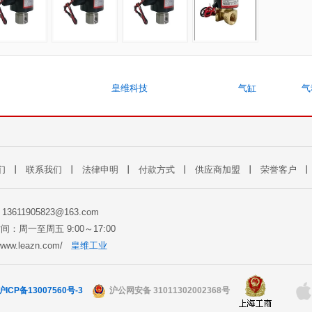
皇维科技
气缸
气
们
丨
联系我们
丨
法律申明
丨
付款方式
丨
供应商加盟
丨
荣誉客户
: 13611905823@163.com
间：周一至周五 9:00～17:00
//www.leazn.com/
皇维工业
沪ICP备13007560号-3
沪公网安备 31011302002368号