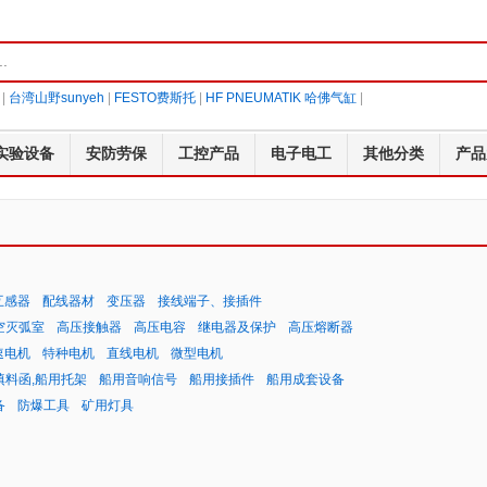
|
台湾山野sunyeh
|
FESTO费斯托
|
HF PNEUMATIK 哈佛气缸
|
实验设备
安防劳保
工控产品
电子电工
其他分类
产品
互感器
配线器材
变压器
接线端子、接插件
空灭弧室
高压接触器
高压电容
继电器及保护
高压熔断器
速电机
特种电机
直线电机
微型电机
填料函,船用托架
船用音响信号
船用接插件
船用成套设备
备
防爆工具
矿用灯具