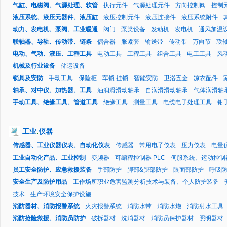
气缸、电磁阀、气源处理、软管
执行元件
气源处理元件
方向控制阀
控制
液压系统、液压元器件、液压缸
液压控制元件
液压连接件
液压系统附件
动力、发电机、泵阀、工业暖通
阀门
泵类设备
发动机
发电机
通风加温
联轴器、导轨、传动带、链条
偶合器
胀紧套
输送带
传动带
万向节
联
电动、气动、液压、工程工具
电动工具
工程工具
组合工具
电工工具
风
机械及行业设备
储运设备
锁具及安防
手动工具
保险柜
车锁 挂锁
智能安防
卫浴五金
凉衣配件
轴承、对中仪、加热器、工具
油润滑滑动轴承
自润滑滑动轴承
气体润滑轴
手动工具、绝缘工具、管道工具
绝缘工具
测量工具
电缆电子处理工具
钳
工业
.
仪器
传感器、工业仪器仪表、自动化仪表
传感器
常用电子仪表
压力仪表
电量
工业自动化产品、工业控制
变频器
可编程控制器 PLC
伺服系统、运动控制
员工安全防护、应急救援装备
手部防护
脚部&腿部防护
眼面部防护
呼吸
安全生产及防护用品
工作场所职业危害监测分析技术与装备、个人防护装备
技术
生产环境安全保护设施
消防器材、消防报警系统
火灾报警系统
消防水带
消防水炮
消防射水工具
消防抢险救援、消防员防护
破拆器材
洗消器材
消防员保护器材
照明器材