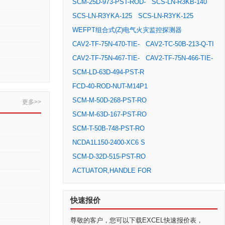
SCM-25D-973-PST-ROD-
SCS-LN-R3KB-140
SCS-LN-R3YKA-125
SCS-LN-R3YK-125
WEFPT组合式(Z)电气火灾监控探测器
CAV2-TF-75N-470-TIE-
CAV2-TC-50B-213-Q-TI
CAV2-TF-75N-467-TIE-
CAV2-TF-75N-466-TIE-
SCM-LD-63D-494-PST-R
FCD-40-ROD-NUT-M14P1
SCM-M-50D-268-PST-RO
更多>>
SCM-M-63D-167-PST-RO
SCM-T-50B-748-PST-RO
NCDA1L150-2400-XC6 S
SCM-D-32D-515-PST-RO
ACTUATOR,HANDLE FOR
快速报价
尊敬的客户，您可以下载EXCEL快速报价表，