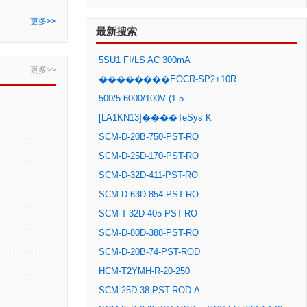
更多>>
最新搜索
5SU1 FI/LS AC 300mA
更多>>
��������EOCR-SP2+10R
500/5 6000/100V (1.5
[LA1KN13]����TeSys K
SCM-D-20B-750-PST-RO
SCM-D-25D-170-PST-RO
SCM-D-32D-411-PST-RO
SCM-D-63D-854-PST-RO
SCM-T-32D-405-PST-RO
SCM-D-80D-388-PST-RO
SCM-D-20B-74-PST-ROD
HCM-T2YMH-R-20-250
SCM-25D-38-PST-ROD-A