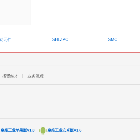
动元件
SHLZPC
SMC
丨
招贤纳才
丨
业务流程
皇维工业苹果版V1.0
皇维工业安卓版V1.6