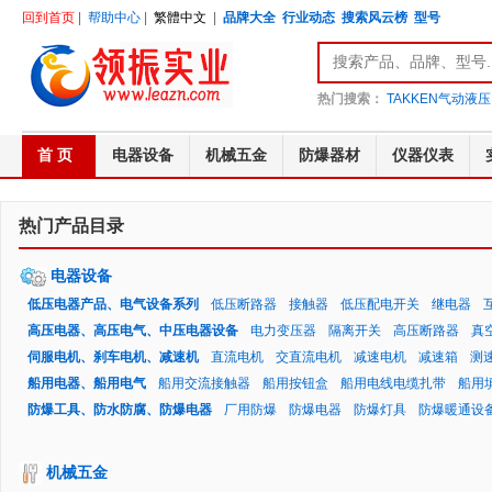
回到首页
|
帮助中心
|
繁體中文
|
品牌大全
行业动态
搜索风云榜
型号
热门搜索：
TAKKEN气动液压
首 页
电器设备
机械五金
防爆器材
仪器仪表
热门产品目录
电器设备
低压电器产品、电气设备系列
低压断路器
接触器
低压配电开关
继电器
高压电器、高压电气、中压电器设备
电力变压器
隔离开关
高压断路器
真
伺服电机、刹车电机、减速机
直流电机
交直流电机
减速电机
减速箱
测
船用电器、船用电气
船用交流接触器
船用按钮盒
船用电线电缆扎带
船用
防爆工具、防水防腐、防爆电器
厂用防爆
防爆电器
防爆灯具
防爆暖通设
机械五金