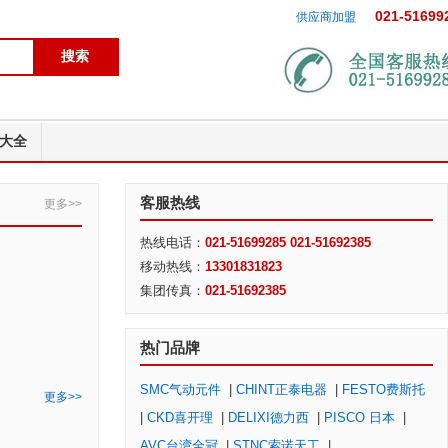
021-51699
供应商加盟
大全
客服热线
更多>>
热线电话：
021-51699285 021-51692385
移动热线：
13301831823
集团传真：
021-51692385
热门品牌
SMC气动元件
|
CHINT正泰电器
|
FESTO费斯托
更多>>
|
CKD喜开理
|
DELIXI德力西
|
PISCO 日本
|
AVC台湾全冠
|
STNC索诺天工
|