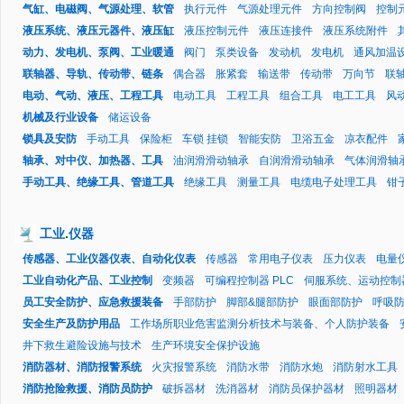
气缸、电磁阀、气源处理、软管
执行元件
气源处理元件
方向控制阀
控制
液压系统、液压元器件、液压缸
液压控制元件
液压连接件
液压系统附件
动力、发电机、泵阀、工业暖通
阀门
泵类设备
发动机
发电机
通风加温
联轴器、导轨、传动带、链条
偶合器
胀紧套
输送带
传动带
万向节
联
电动、气动、液压、工程工具
电动工具
工程工具
组合工具
电工工具
风
机械及行业设备
储运设备
锁具及安防
手动工具
保险柜
车锁 挂锁
智能安防
卫浴五金
凉衣配件
轴承、对中仪、加热器、工具
油润滑滑动轴承
自润滑滑动轴承
气体润滑轴
手动工具、绝缘工具、管道工具
绝缘工具
测量工具
电缆电子处理工具
钳
工业
.
仪器
传感器、工业仪器仪表、自动化仪表
传感器
常用电子仪表
压力仪表
电量
工业自动化产品、工业控制
变频器
可编程控制器 PLC
伺服系统、运动控制
员工安全防护、应急救援装备
手部防护
脚部&腿部防护
眼面部防护
呼吸
安全生产及防护用品
工作场所职业危害监测分析技术与装备、个人防护装备
井下救生避险设施与技术
生产环境安全保护设施
消防器材、消防报警系统
火灾报警系统
消防水带
消防水炮
消防射水工具
消防抢险救援、消防员防护
破拆器材
洗消器材
消防员保护器材
照明器材