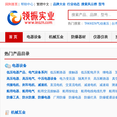
回到首页
|
帮助中心
|
繁體中文
|
品牌大全
行业动态
搜索风云榜
型号
热门搜索：
TAKKEN气动液压
|
台湾
首 页
电器设备
机械五金
防爆器材
仪器仪表
热门产品目录
电器设备
低压电器产品、电气设备系列
低压断路器
接触器
低压配电开关
继电器
高压电器、高压电气、中压电器设备
电力变压器
隔离开关
高压断路器
真
伺服电机、刹车电机、减速机
直流电机
交直流电机
减速电机
减速箱
测
船用电器、船用电气
船用交流接触器
船用按钮盒
船用电线电缆扎带
船用
防爆工具、防水防腐、防爆电器
厂用防爆
防爆电器
防爆灯具
防爆暖通设
机械五金