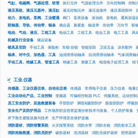
气缸、电磁阀、气源处理、软管
执行元件
气源处理元件
方向控制阀
控制
液压系统、液压元器件、液压缸
液压控制元件
液压连接件
液压系统附件
动力、发电机、泵阀、工业暖通
阀门
泵类设备
发动机
发电机
通风加温
联轴器、导轨、传动带、链条
偶合器
胀紧套
输送带
传动带
万向节
联
电动、气动、液压、工程工具
电动工具
工程工具
组合工具
电工工具
风
机械及行业设备
储运设备
锁具及安防
手动工具
保险柜
车锁 挂锁
智能安防
卫浴五金
凉衣配件
轴承、对中仪、加热器、工具
油润滑滑动轴承
自润滑滑动轴承
气体润滑轴
手动工具、绝缘工具、管道工具
绝缘工具
测量工具
电缆电子处理工具
钳
工业
.
仪器
传感器、工业仪器仪表、自动化仪表
传感器
常用电子仪表
压力仪表
电量
工业自动化产品、工业控制
变频器
可编程控制器 PLC
伺服系统、运动控制
员工安全防护、应急救援装备
手部防护
脚部&腿部防护
眼面部防护
呼吸
安全生产及防护用品
工作场所职业危害监测分析技术与装备、个人防护装备
井下救生避险设施与技术
生产环境安全保护设施
消防器材、消防报警系统
火灾报警系统
消防水带
消防水炮
消防射水工具
消防抢险救援、消防员防护
破拆器材
洗消器材
消防员保护器材
照明器材