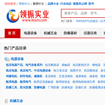
回到首页
|
帮助中心
|
繁體中文
|
品牌大全
行业动态
搜索风云榜
型号
热门搜索：
TAKKEN气动液压
|
台湾
首 页
电器设备
机械五金
防爆器材
仪器仪表
热门产品目录
电器设备
低压电器产品、电气设备系列
低压断路器
接触器
低压配电开关
继电器
高压电器、高压电气、中压电器设备
电力变压器
隔离开关
高压断路器
真
伺服电机、刹车电机、减速机
直流电机
交直流电机
减速电机
减速箱
测
船用电器、船用电气
船用交流接触器
船用按钮盒
船用电线电缆扎带
船用
防爆工具、防水防腐、防爆电器
厂用防爆
防爆电器
防爆灯具
防爆暖通设
机械五金