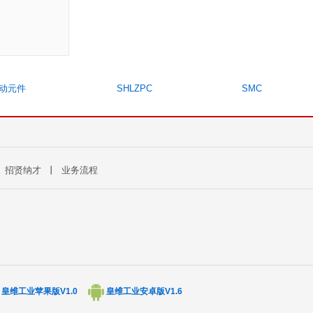
动元件
SHLZPC
SMC
丨
招贤纳才
丨
业务流程
皇维工业苹果版V1.0
皇维工业安卓版V1.6