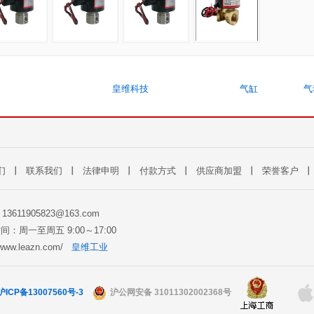
皇维科技
气缸
气
们
丨
联系我们
丨
法律申明
丨
付款方式
丨
供应商加盟
丨
荣誉客户
: 13611905823@163.com
间：周一至周五 9:00～17:00
//www.leazn.com/
皇维工业
沪ICP备13007560号-3
沪公网安备 31011302002368号