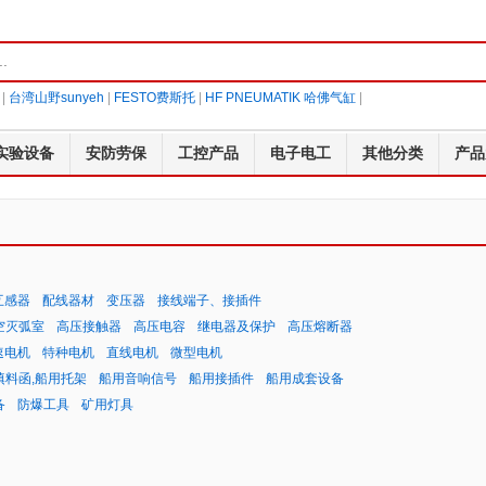
|
台湾山野sunyeh
|
FESTO费斯托
|
HF PNEUMATIK 哈佛气缸
|
实验设备
安防劳保
工控产品
电子电工
其他分类
产品
互感器
配线器材
变压器
接线端子、接插件
空灭弧室
高压接触器
高压电容
继电器及保护
高压熔断器
速电机
特种电机
直线电机
微型电机
填料函,船用托架
船用音响信号
船用接插件
船用成套设备
备
防爆工具
矿用灯具