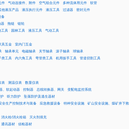
元件
气动连接件、附件
空气组合元件
多种流体用元件
软管
其他液压产品
液压执行元件
液压工具
过滤器
密封元件
设备
轴器
拖链
链轮
动工具
园林工具
液压工具
气动工具
家具五金
室内门五金
承
轴承单元
电磁轴承
关节轴承
滚子轴承
球轴承
子类工具
内六角工具
弯管类工具
机用扳手工具
管道切割工具
仪表
测温仪表
数显仪表
器、软起动器
控制器
总线转换器、网关
变配电监控系统
防护
听力防护
坠落防护及逃生器材
安全生产控制技术与装备
应急救援设备
特种安全设施
矿山安全设施、煤矿井下救
消火栓/消火栓箱
灭火剂填充
通讯器材
侦检器材