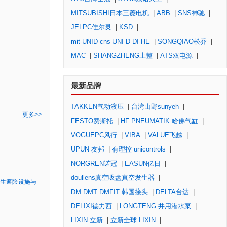
MITSUBISHI日本三菱电机
|
ABB
|
SNS神驰
|
JELPC佳尔灵
|
KSD
|
mit-UNID-cns UNI-D DI-HE
|
SONGQIAO松乔
|
MAC
|
SHANGZHENG上整
|
ATS双电源
|
最新品牌
TAKKEN气动液压
|
台湾山野sunyeh
|
更多>>
FESTO费斯托
|
HF PNEUMATIK 哈佛气缸
|
VOGUEPC风行
|
VIBA
|
VALUE飞越
|
UPUN 友邦
|
有理控 unicontrols
|
NORGREN诺冠
|
EASUN亿日
|
doullens真空吸盘真空发生器
|
生避险设施与
DM DMT DMFIT 韩国接头
|
DELTA台达
|
DELIXI德力西
|
LONGTENG 井用潜水泵
|
LIXIN 立新
|
立新全球 LIXIN
|