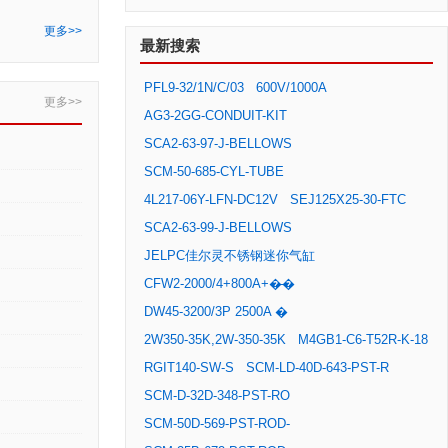
更多>>
最新搜索
PFL9-32/1N/C/03
600V/1000A
更多>>
AG3-2GG-CONDUIT-KIT
SCA2-63-97-J-BELLOWS
SCM-50-685-CYL-TUBE
4L217-06Y-LFN-DC12V
SEJ125X25-30-FTC
SCA2-63-99-J-BELLOWS
JELPC佳尔灵不锈钢迷你气缸
CFW2-2000/4+800A+�̶�
DW45-3200/3P 2500A �
2W350-35K,2W-350-35K
M4GB1-C6-T52R-K-18
RGIT140-SW-S
SCM-LD-40D-643-PST-R
SCM-D-32D-348-PST-RO
SCM-50D-569-PST-ROD-