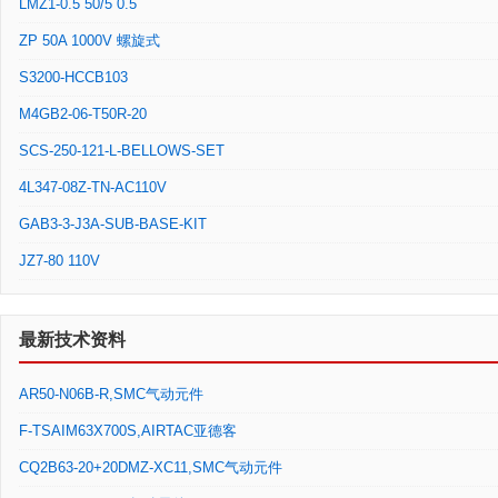
LMZ1-0.5 50/5 0.5
ZP 50A 1000V 螺旋式
S3200-HCCB103
M4GB2-06-T50R-20
SCS-250-121-L-BELLOWS-SET
4L347-08Z-TN-AC110V
GAB3-3-J3A-SUB-BASE-KIT
JZ7-80 110V
最新技术资料
AR50-N06B-R,SMC气动元件
F-TSAIM63X700S,AIRTAC亚德客
CQ2B63-20+20DMZ-XC11,SMC气动元件