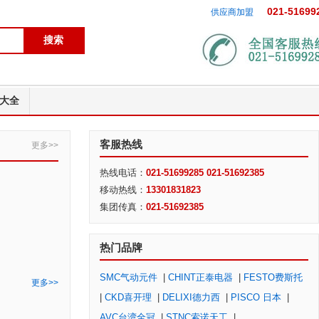
021-51699
供应商加盟
大全
客服热线
更多>>
热线电话：
021-51699285 021-51692385
移动热线：
13301831823
集团传真：
021-51692385
热门品牌
SMC气动元件
|
CHINT正泰电器
|
FESTO费斯托
更多>>
|
CKD喜开理
|
DELIXI德力西
|
PISCO 日本
|
AVC台湾全冠
|
STNC索诺天工
|