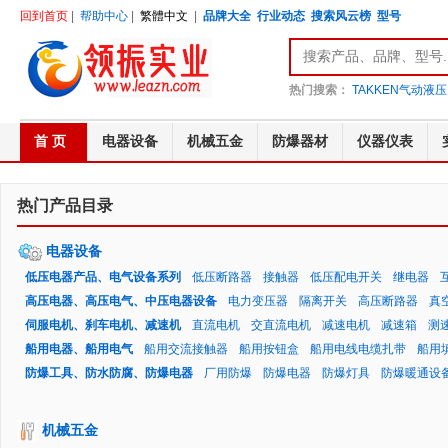
回到首页
|
帮助中心
|
繁體中文
|
品牌大全
行业动态
搜索风云榜
型号
热门搜索：
TAKKEN气动液压
首 页
电器设备
机械五金
防爆器材
仪器仪表
热门产品目录
电器设备
低压电器产品、电气设备系列
低压断路器
接触器
低压配电开关
继电器
高压电器、高压电气、中压电器设备
电力变压器
隔离开关
高压断路器
真
伺服电机、刹车电机、减速机
直流电机
交直流电机
减速电机
减速箱
测
船用电器、船用电气
船用交流接触器
船用按钮盒
船用电线电缆扎带
船用
防爆工具、防水防腐、防爆电器
厂用防爆
防爆电器
防爆灯具
防爆暖通设
机械五金