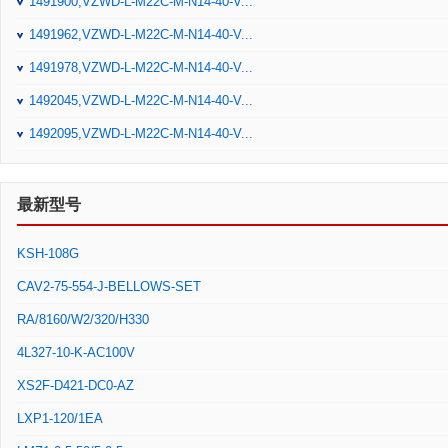
1491900,VZWD-L-M22C-M-N14-40-V...
1491962,VZWD-L-M22C-M-N14-40-V...
1491978,VZWD-L-M22C-M-N14-40-V...
1492045,VZWD-L-M22C-M-N14-40-V...
1492095,VZWD-L-M22C-M-N14-40-V...
最新型号
KSH-108G
CAV2-75-554-J-BELLOWS-SET
RA/8160/W2/320/H330
4L327-10-K-AC100V
XS2F-D421-DC0-AZ
LXP1-120/1EA