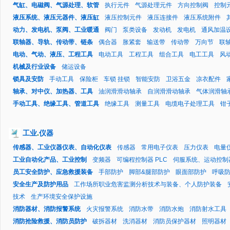
气缸、电磁阀、气源处理、软管
执行元件
气源处理元件
方向控制阀
控制
液压系统、液压元器件、液压缸
液压控制元件
液压连接件
液压系统附件
动力、发电机、泵阀、工业暖通
阀门
泵类设备
发动机
发电机
通风加温
联轴器、导轨、传动带、链条
偶合器
胀紧套
输送带
传动带
万向节
联
电动、气动、液压、工程工具
电动工具
工程工具
组合工具
电工工具
风
机械及行业设备
储运设备
锁具及安防
手动工具
保险柜
车锁 挂锁
智能安防
卫浴五金
凉衣配件
轴承、对中仪、加热器、工具
油润滑滑动轴承
自润滑滑动轴承
气体润滑轴
手动工具、绝缘工具、管道工具
绝缘工具
测量工具
电缆电子处理工具
钳
工业
.
仪器
传感器、工业仪器仪表、自动化仪表
传感器
常用电子仪表
压力仪表
电量
工业自动化产品、工业控制
变频器
可编程控制器 PLC
伺服系统、运动控制
员工安全防护、应急救援装备
手部防护
脚部&腿部防护
眼面部防护
呼吸
安全生产及防护用品
工作场所职业危害监测分析技术与装备、个人防护装备
技术
生产环境安全保护设施
消防器材、消防报警系统
火灾报警系统
消防水带
消防水炮
消防射水工具
消防抢险救援、消防员防护
破拆器材
洗消器材
消防员保护器材
照明器材