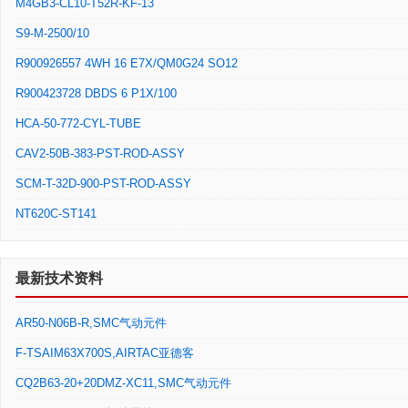
M4GB3-CL10-T52R-KF-13
S9-M-2500/10
R900926557 4WH 16 E7X/QM0G24 SO12
R900423728 DBDS 6 P1X/100
HCA-50-772-CYL-TUBE
CAV2-50B-383-PST-ROD-ASSY
SCM-T-32D-900-PST-ROD-ASSY
NT620C-ST141
最新技术资料
AR50-N06B-R,SMC气动元件
F-TSAIM63X700S,AIRTAC亚德客
CQ2B63-20+20DMZ-XC11,SMC气动元件