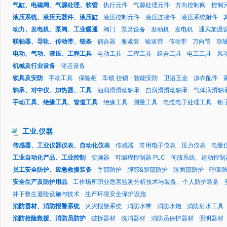
气缸、电磁阀、气源处理、软管
执行元件
气源处理元件
方向控制阀
控制
液压系统、液压元器件、液压缸
液压控制元件
液压连接件
液压系统附件
动力、发电机、泵阀、工业暖通
阀门
泵类设备
发动机
发电机
通风加温
联轴器、导轨、传动带、链条
偶合器
胀紧套
输送带
传动带
万向节
联
电动、气动、液压、工程工具
电动工具
工程工具
组合工具
电工工具
风
机械及行业设备
储运设备
锁具及安防
手动工具
保险柜
车锁 挂锁
智能安防
卫浴五金
凉衣配件
轴承、对中仪、加热器、工具
油润滑滑动轴承
自润滑滑动轴承
气体润滑轴
手动工具、绝缘工具、管道工具
绝缘工具
测量工具
电缆电子处理工具
钳
工业
.
仪器
传感器、工业仪器仪表、自动化仪表
传感器
常用电子仪表
压力仪表
电量
工业自动化产品、工业控制
变频器
可编程控制器 PLC
伺服系统、运动控制
员工安全防护、应急救援装备
手部防护
脚部&腿部防护
眼面部防护
呼吸
安全生产及防护用品
工作场所职业危害监测分析技术与装备、个人防护装备
井下救生避险设施与技术
生产环境安全保护设施
消防器材、消防报警系统
火灾报警系统
消防水带
消防水炮
消防射水工具
消防抢险救援、消防员防护
破拆器材
洗消器材
消防员保护器材
照明器材