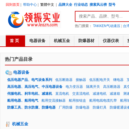
回到首页
|
帮助中心
|
繁體中文
|
品牌大全
行业动态
搜索风云榜
型号
热门搜索：
TAKKEN气动液压
|
台湾
首 页
电器设备
机械五金
防爆器材
仪器仪表
热门产品目录
电器设备
低压电器产品、电气设备系列
低压断路器
接触器
低压配电开关
继电器
高压电器、高压电气、中压电器设备
电力变压器
隔离开关
高压断路器
真
伺服电机、刹车电机、减速机
直流电机
交直流电机
减速电机
减速箱
测
船用电器、船用电气
船用交流接触器
船用按钮盒
船用电线电缆扎带
船用
防爆工具、防水防腐、防爆电器
厂用防爆
防爆电器
防爆灯具
防爆暖通设
机械五金