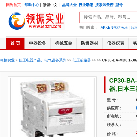
回到首页
|
帮助中心
|
繁體中文
|
品牌大全
行业动态
搜索风云榜
型号
热门搜索：
TAKKEN气动液压
|
台湾
首 页
电器设备
机械五金
防爆器材
仪器仪表
领振实业
>
低压电器产品、电气设备系列
>>
低压断路器
>>
>>
CP30-BA-MD0.1
CP30-B
器,日本三
型 号：
供应商：
所在地：
联系人：
价 格：