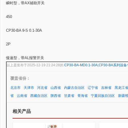
瞬时型，带AX辅助开关
450
CP30-BA 9-S 0.1-30A
2P
慢速型，带AL报警开关
以上是发布于2025-12-19 21:24:28的
CP30-BA-MD0.1-30A,CP30-BA系
覆盖省份：
北京市
天津市
河北省
山西省
内蒙古自治区
辽宁省
吉林省
黑龙江
省
云南省
西藏自治区
陕西省
甘肃省
青海省
宁夏回族自治区
新疆
相关产品