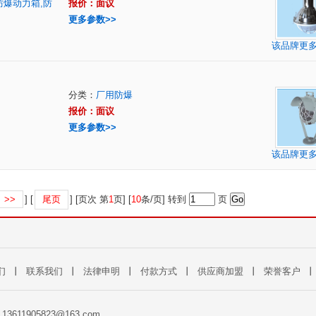
防爆动力箱,防
报价：面议
更多参数>>
该品牌更
分类：
厂用防爆
报价：面议
更多参数>>
该品牌更
>>
] [
尾页
] [页次 第
1
页] [
10
条/页] 转到
页
们
丨
联系我们
丨
法律申明
丨
付款方式
丨
供应商加盟
丨
荣誉客户
: 13611905823@163.com