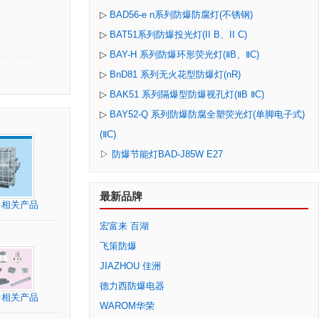
▷
BAD56-e n系列防爆防腐灯(不锈钢)
▷
BAT51系列防爆投光灯(II B、II C)
▷
BAY-H 系列防爆环形荧光灯(ⅡB、ⅡC)
▷
BnD81 系列无火花型防爆灯(nR)
▷
BAK51 系列隔爆型防爆视孔灯(ⅡB ⅡC)
▷
BAY52-Q 系列防爆防腐全塑荧光灯(单脚电子式)
(ⅡC)
▷
防爆节能灯BAD-J85W E27
最新品牌
多相关产品
宏富来 百湖
飞策防爆
JIAZHOU 佳洲
德力西防爆电器
多相关产品
WAROM华荣