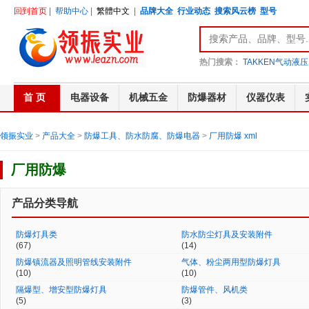
回到首页
|
帮助中心
|
繁體中文
|
品牌大全
行业动态
搜索风云榜
型号
热门搜索：
TAKKEN气动液压
首 页
电器设备
机械五金
防爆器材
仪器仪表
领振实业
>
产品大全
>
防爆工具、防水防腐、防爆电器
>
厂用防爆
xml
厂用防爆
产品分类导航
防爆灯具类
防水防尘灯具及安装附件
(67)
(14)
防爆镇流器及照明管线安装附件
气体、粉尘两用型防爆灯具
(10)
(10)
隔爆型、增安型防爆灯具
防爆管件、风机类
(5)
(3)