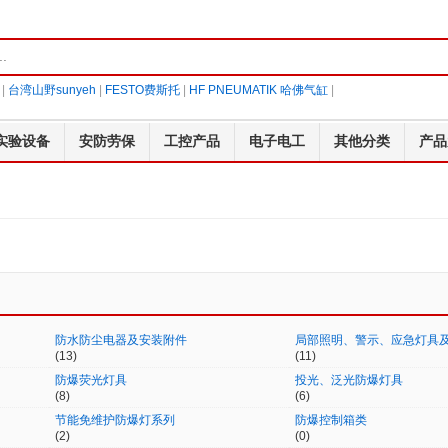
|
台湾山野sunyeh
|
FESTO费斯托
|
HF PNEUMATIK 哈佛气缸
|
实验设备
安防劳保
工控产品
电子电工
其他分类
产品
防水防尘电器及安装附件
局部照明、警示、应急灯具
(13)
(11)
防爆荧光灯具
投光、泛光防爆灯具
(8)
(6)
节能免维护防爆灯系列
防爆控制箱类
(2)
(0)