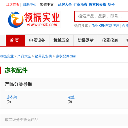
回到首页
|
帮助中心
|
繁體中文
|
品牌大全
行业动态
搜索风云榜
型号
热门搜索：
TAKKEN气动液压
|
台湾
首 页
电器设备
机械五金
防爆器材
仪器仪表
领振实业
>
产品大全
>
锁具及安防
>
凉衣配件
xml
凉衣配件
产品分类导航
凉衣架
法兰
(0)
(0)
该二级分类暂无产品