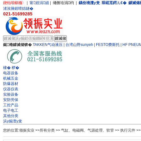
鍥炲埌棣栭〉
|
甯姪涓績
|
绻侀珨涓枃
|
鍝佺墝澶у叏
琛屼笟鍔ㄦ€�
鎼滅储
渚涘簲鍟嗗姞鐩�
021-51699285
鐑棬鎼滅储锛�
TAKKEN气动液压
|
台湾山野sunyeh
|
FESTO费斯托
|
HF PNEU
棣� 椤�
电器设备
机械五金
防爆器材
仪器仪表
实验设备
安防劳保
工控产品
电子电工
其他分类
浜у搧澶у叏
您的位置:
领振实业
>>
所有分类
>>
气缸、电磁阀、气源处理、软管
>>
执行元件
>