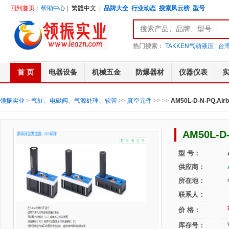
回到首页
|
帮助中心
|
繁體中文
|
品牌大全
行业动态
搜索风云榜
型号
热门搜索：
TAKKEN气动液压
|
台湾
首 页
电器设备
机械五金
防爆器材
仪器仪表
领振实业
>
气缸、电磁阀、气源处理、软管
>>
真空元件
>>
>>
AM50L-D-N-PQ,
AM50L-D
型 号：
供应商：
所在地：
联系人：
价 格：
库存号：