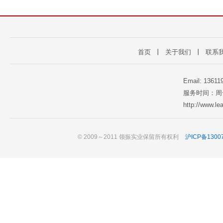
首页
丨
关于我们
丨
联系
Email: 1361
服务时间：周一至
http://www.l
© 2009～2011 领振实业保留所有权利
沪ICP备1300